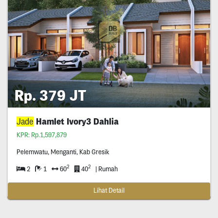
Rp. 379 JT
Jade
Hamlet Ivory3 Dahlia
KPR: Rp.1,597,879
Pelemwatu, Menganti, Kab Gresik
2
2
2
1
60
40
| Rumah
Lihat Detail