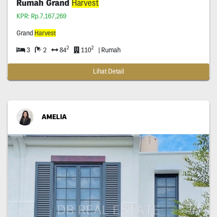
Rumah Grand
Harvest
KPR: Rp.7,167,269
Grand
Harvest
2
2
3
2
84
110
| Rumah
Lihat Detail
AMELIA