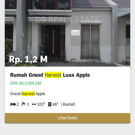
Rp. 1,2 M
Rumah Grand
Harvest
Luas Apple
KPR: Rp.5,059,248
Grand
Harvest
Apple
2
2
2
1
102
48
| Rumah
Lihat Detail