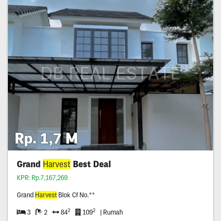
Rp. 1,7 M
Grand
Harvest
Best Deal
KPR: Rp.7,167,269
Grand
Harvest
Blok Cf No.**
2
2
3
2
84
109
| Rumah