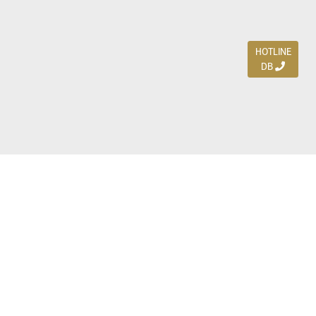
HOTLINE
DB
Jl. Dharmahusada Indah Timur 15 / Blok V 305,
Surabaya 60115
Ph. (031) 5954103