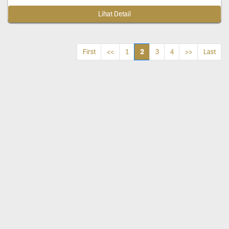
Lihat Detail
2
First
<<
1
3
4
>>
Last