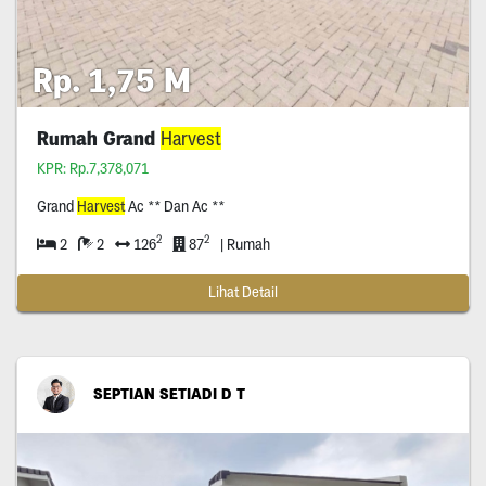
Rp. 1,75 M
Rumah Grand
Harvest
KPR: Rp.7,378,071
Grand
Harvest
Ac ** Dan Ac **
2
2
2
2
126
87
| Rumah
Lihat Detail
SEPTIAN SETIADI D T