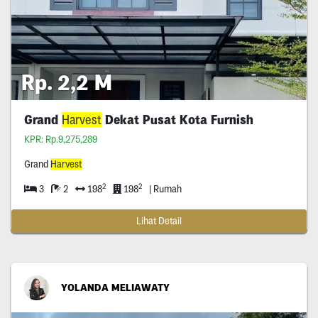
Rp. 2,2 M
Grand
Harvest
Dekat Pusat Kota Furnish
KPR: Rp.9,275,289
Grand
Harvest
2
2
3
2
198
198
| Rumah
Lihat Detail
YOLANDA MELIAWATY