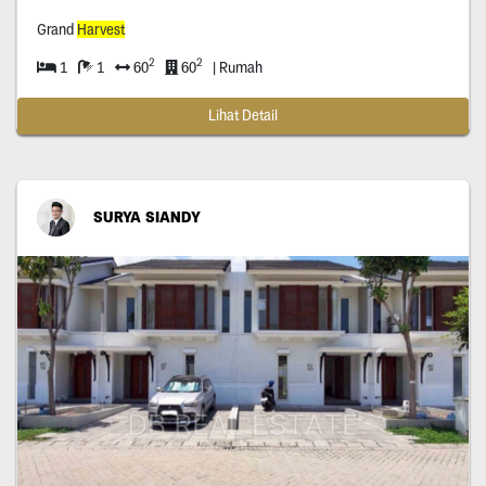
Grand
Harvest
2
2
1
1
60
60
| Rumah
Lihat Detail
SURYA SIANDY