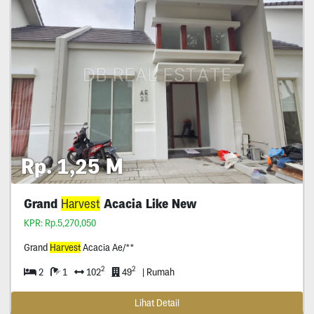
Rp. 1,25 M
Grand
Harvest
Acacia Like New
KPR: Rp.5,270,050
Grand
Harvest
Acacia Ae/**
2
2
2
1
102
49
| Rumah
Lihat Detail