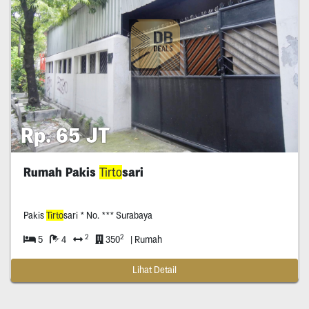
Rp. 65 JT
Rumah Pakis
Tirto
sari
Pakis
Tirto
sari * No. *** Surabaya
2
2
5
4
350
| Rumah
Lihat Detail