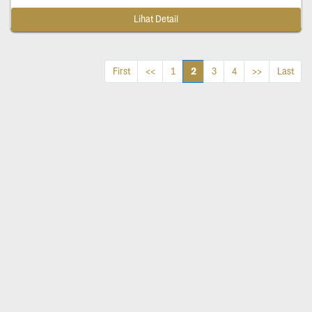
Lihat Detail
2
First
<<
1
3
4
>>
Last