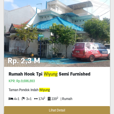
Rp. 2,3 M
Rumah Hook Tpi
Wiyung
Semi Furnished
KPR: Rp.9,696,893
Taman Pondok Indah
Wiyung
2
2
4+1
3+1
174
220
| Rumah
Lihat Detail