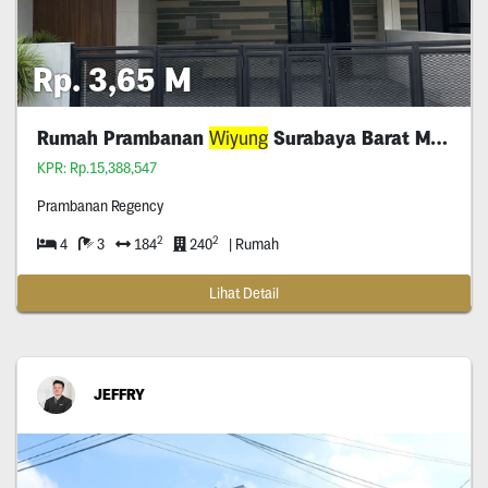
Rp. 3,65 M
Rumah Prambanan
Wiyung
Surabaya Barat Murah
KPR: Rp.15,388,547
Prambanan Regency
2
2
4
3
184
240
| Rumah
Lihat Detail
JEFFRY