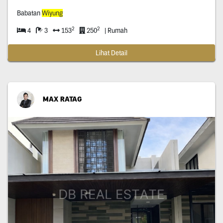
Babatan
Wiyung
2
2
4
3
153
250
| Rumah
Lihat Detail
MAX RATAG