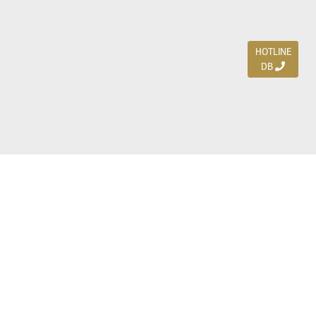
HOTLINE
DB
Jl. Dharmahusada Indah Timur 15 / Blok V 305,
Surabaya 60115
Ph. (031) 5954103