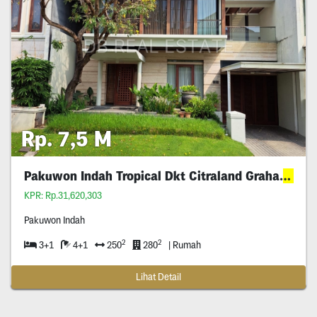
Rp. 7,5 M
Pakuwon Indah Tropical Dkt Citraland Graha
Wiyun
KPR: Rp.31,620,303
Pakuwon Indah
2
2
3+1
4+1
250
280
| Rumah
Lihat Detail