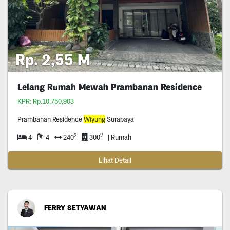
Rp. 2,55 M
Lelang Rumah Mewah Prambanan Residence
KPR: Rp.10,750,903
Prambanan Residence
Wiyung
Surabaya
2
2
4
4
240
300
| Rumah
Lihat Detail
FERRY SETYAWAN