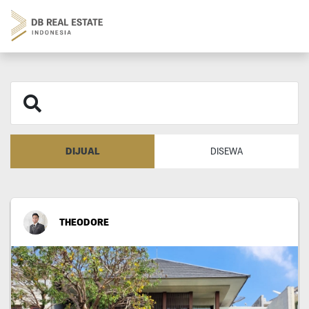
DIJUAL
DISEWA
THEODORE