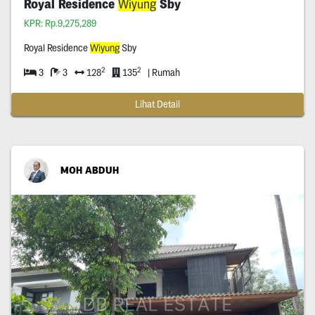
Royal Residence
Wiyung
Sby
KPR: Rp.9,275,289
Royal Residence
Wiyung
Sby
2
2
3
3
128
135
| Rumah
Lihat Detail
MOH ABDUH