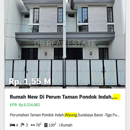
Rp. 1,55 M
Rumah New Di Perum Taman Pondok Indah,
Wiyung
KPR: Rp.6,534,863
Perumahan Taman Pondok Indah,
Wiyung
,Surabaya Barat -Tiga Puluh Meter Dari Raya
2
2
4
3
79
130
| Rumah