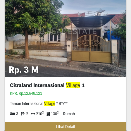
Rp. 3 M
Citraland Internasional
Village
1
KPR: Rp.12,648,121
Taman Internasional
Village
* B*/**
2
2
3
2
210
130
| Rumah
Lihat Detail