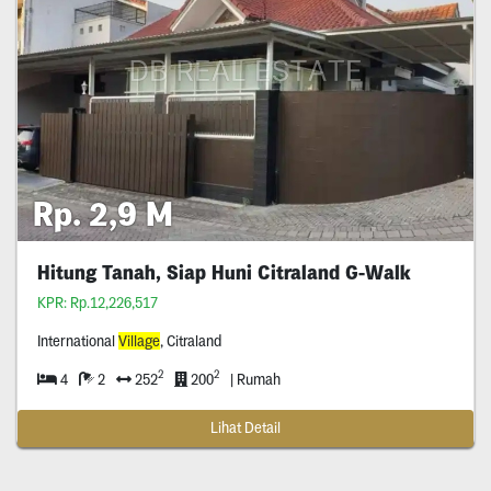
Rp. 2,9 M
Hitung Tanah, Siap Huni Citraland G-Walk
KPR: Rp.12,226,517
International
Village
, Citraland
2
2
4
2
252
200
| Rumah
Lihat Detail