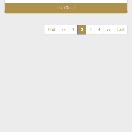
Lihat Detail
2
First
<<
1
3
4
>>
Last