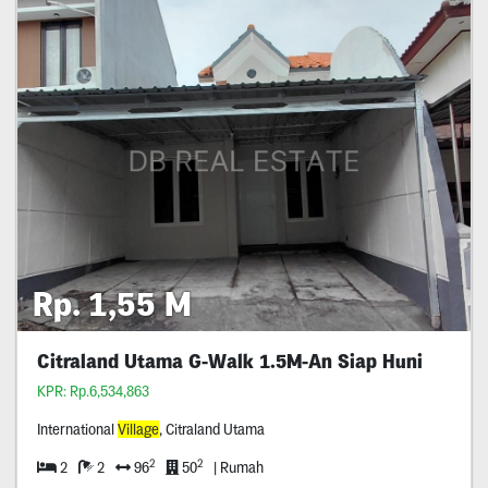
Rp. 1,55 M
Citraland Utama G-Walk 1.5M-An Siap Huni
KPR: Rp.6,534,863
International
Village
, Citraland Utama
2
2
2
2
96
50
| Rumah