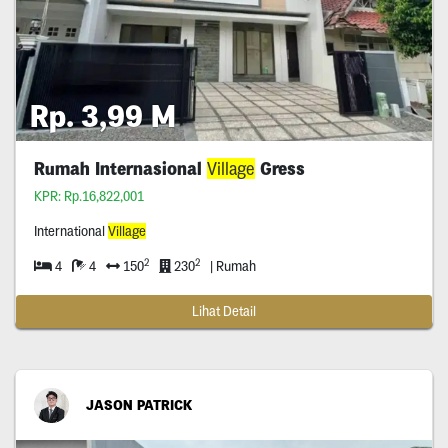
Rp. 3,99 M
Rumah Internasional
Village
Gress
KPR: Rp.16,822,001
International
Village
2
2
4
4
150
230
| Rumah
Lihat Detail
JASON PATRICK