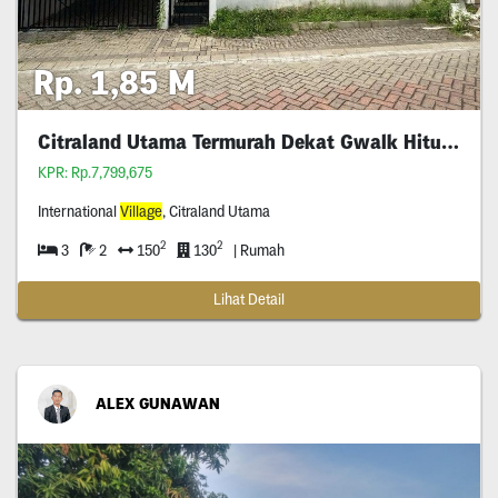
Rp. 1,85 M
Citraland Utama Termurah Dekat Gwalk Hitung Tanah
KPR: Rp.7,799,675
International
Village
, Citraland Utama
2
2
3
2
150
130
| Rumah
Lihat Detail
ALEX GUNAWAN