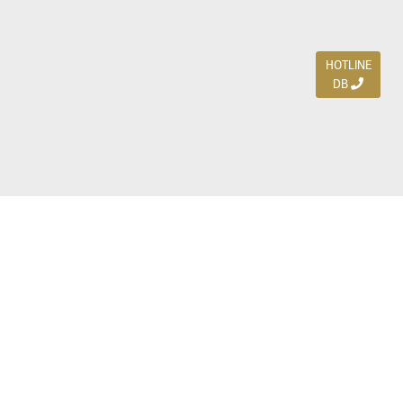
HOTLINE
DB
Jl. Dharmahusada Indah Timur 15 / Blok V 305,
Surabaya 60115
Ph. (031) 5954103