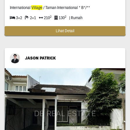
International
Village
/ Taman International * B*/**
2
2
3+2
2+1
210
130
| Rumah
Lihat Detail
JASON PATRICK