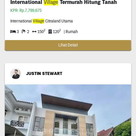
International
Village
Termurah Hitung Tanah
KPR: Rp.7,799,675
International
Village
Citraland Utama
2
2
3
2
150
120
| Rumah
Lihat Detail
JUSTIN STEWART