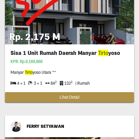
Rp. 2,175 M
Sisa 1 Unit Rumah Daerah Manyar
Tirto
yoso
KPR: Rp.9,169,888
Manyar
Tirto
yoso Utara **
2
2
4 + 1
3 + 1
84
132
| Rumah
Lihat Detail
FERRY SETYAWAN