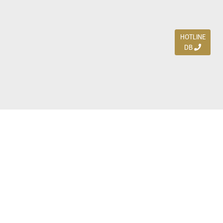
HOTLINE
DB
Jl. Dharmahusada Indah Timur 15 / Blok V 305,
Surabaya 60115
Ph. (031) 5954103