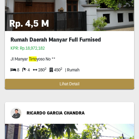
Rp. 4,5 M
Rumah Daerah Manyar Full Furnised
KPR: Rp.18,972,182
Jl Manyar
Tirto
yoso No **
2
2
8
4
280
450
| Rumah
Lihat Detail
RICARDO GARCIA CHANDRA