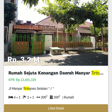
Rp. 3,2 M
Rumah Sejuta Kenangan Daerah Manyar
Tirto
yoso
KPR: Rp.13,491,329
Jl Manyar
Tirto
yoso Selatan * / *
2
2
4 + 1
2 + 1
200
200
| Rumah
Lihat Detail