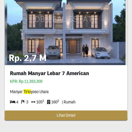
Rp. 2,7 M
Rumah Manyar Lebar 7 American
KPR: Rp.11,383,309
Manyar
Tirto
yoso Utara
2
2
4
3
105
160
| Rumah
Lihat Detail