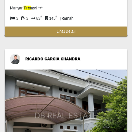
Manyar
Tirto
asri */*
2
2
3
3
83
145
| Rumah
Lihat Detail
RICARDO GARCIA CHANDRA