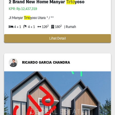
2 Brand New Home Manyar
Tirto
yoso
KPR: Rp.12,437,319
Jl Manyar
Tirto
yoso Utara * / **
2
2
4 + 1
4 + 1
126
180
| Rumah
Lihat Detail
RICARDO GARCIA CHANDRA