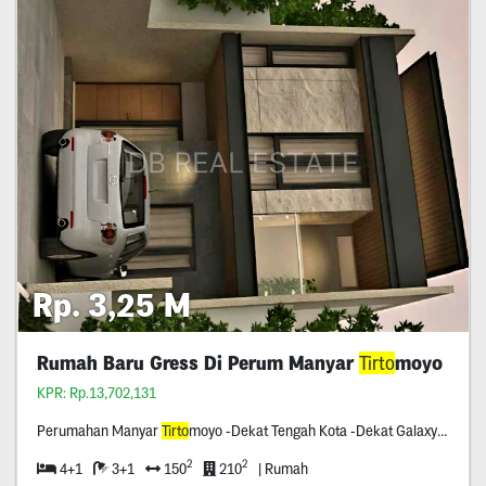
Rp. 3,25 M
Rumah Baru Gress Di Perum Manyar
Tirto
moyo
KPR: Rp.13,702,131
Perumahan Manyar
Tirto
moyo -Dekat Tengah Kota -Dekat Galaxy Mall -Carport Dua Mobil -Row Jalan Tiga Mobil -Ready Dua Unit Jejer -Hadap Barat
2
2
4+1
3+1
150
210
| Rumah