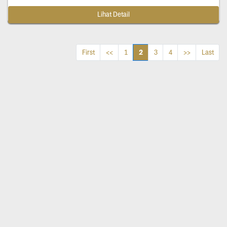
Lihat Detail
2
First
<<
1
3
4
>>
Last