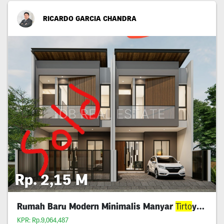
RICARDO GARCIA CHANDRA
Rp. 2,15 M
Rumah Baru Modern Minimalis Manyar
Tirto
yoso
KPR: Rp.9,064,487