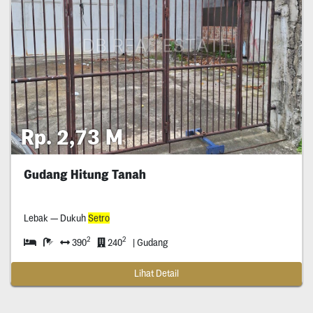
Rp. 2,73 M
Gudang Hitung Tanah
Lebak — Dukuh
Setro
2
2
390
240
| Gudang
Lihat Detail