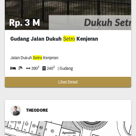
Rp. 3 M
Gudang Jalan Dukuh
Setro
Kenjeran
Jalan Dukuh
Setro
Kenjeran
2
2
390
240
| Gudang
Lihat Detail
THEODORE