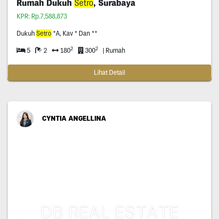
Rumah Dukuh
Setro
, Surabaya
KPR: Rp.7,588,873
Dukuh
Setro
*A, Kav * Dan **
2
2
5
2
180
300
| Rumah
Lihat Detail
CYNTIA ANGELLINA