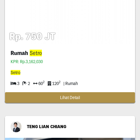
Rp. 750 JT
Rumah
Setro
KPR: Rp.3,162,030
Setro
2
2
3
2
60
120
| Rumah
Lihat Detail
TENG LIAN CHIANG