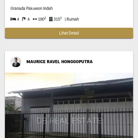
Granada Pakuwon Indah
2
2
4
4
190
315
| Rumah
Lihat Detail
MAURICE RAVEL HONGGOPUTRA