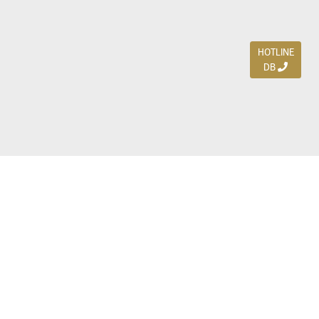
HOTLINE
DB
Jl. Dharmahusada Indah Timur 15 / Blok V 305,
Surabaya 60115
Ph. (031) 5954103