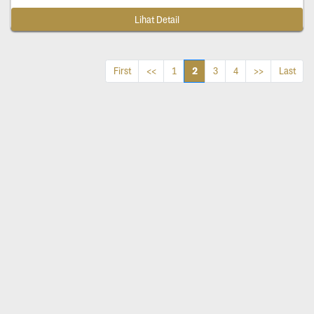
Lihat Detail
2
First
<<
1
3
4
>>
Last