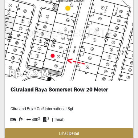
Rp. 7,2 M
Citraland Raya Somerset Row 20 Meter
Citraland Bukit Golf International Bgi
2
2
480
| Tanah
Lihat Detail