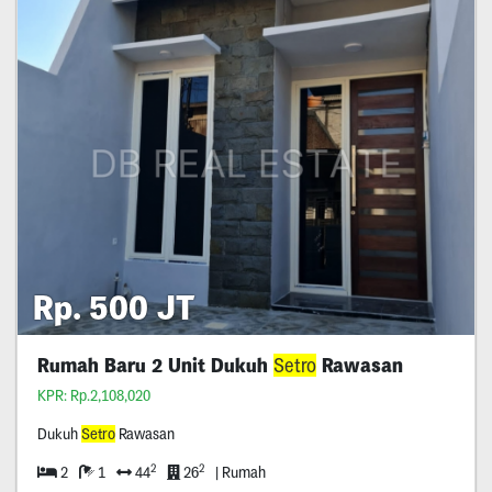
Rp. 500 JT
Rumah Baru 2 Unit Dukuh
Setro
Rawasan
KPR: Rp.2,108,020
Dukuh
Setro
Rawasan
2
2
2
1
44
26
| Rumah