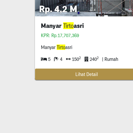
Rp. 4,2 M
Manyar
asri
Tirto
KPR: Rp.17,707,369
Manyar
Tirto
asri
2
2
5
4
150
240
| Rumah
Lihat Detail