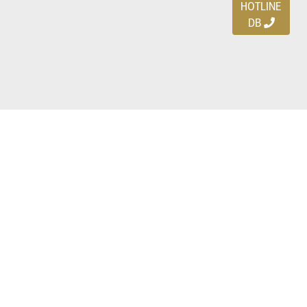
HOTLINE
DB
Ayo download DBDEALS