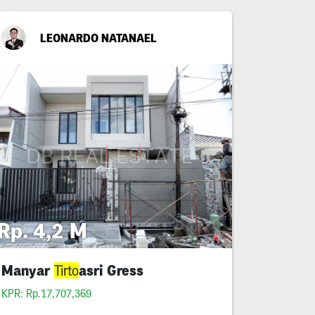
LEONARDO NATANAEL
Rp. 4,2 M
Manyar
asri Gress
Tirto
KPR: Rp.17,707,369