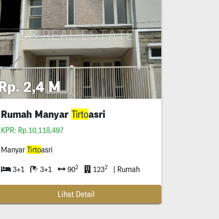
Rp. 2,4 M
Rumah Manyar
asri
Tirto
KPR: Rp.10,118,497
Manyar
Tirto
asri
2
2
3+1
3+1
90
123
| Rumah
Lihat Detail