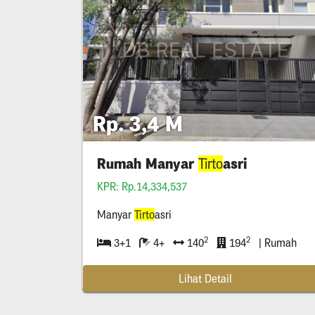
Rp. 3,4 M
Rumah Manyar
asri
Tirto
KPR: Rp.14,334,537
Manyar
Tirto
asri
2
2
3+1
4+
140
194
| Rumah
Lihat Detail