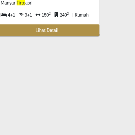
Manyar
Tirto
asri
2
2
4+1
3+1
150
240
| Rumah
Lihat Detail