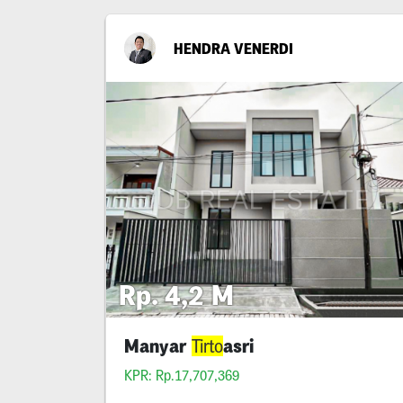
HENDRA VENERDI
Rp. 4,2 M
Manyar
asri
Tirto
KPR: Rp.17,707,369