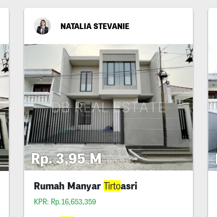
NATALIA STEVANIE
Rp. 3,95 M
Rumah Manyar
asri
Tirto
KPR: Rp.16,653,359