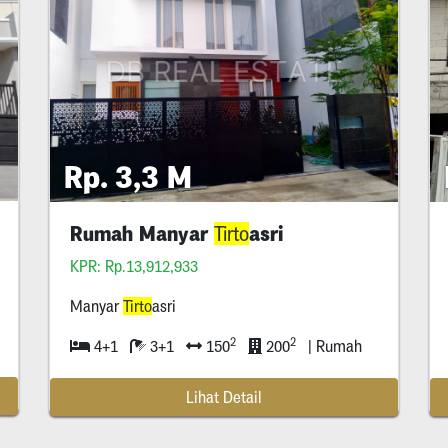
Rp. 3,3 M
Rumah Manyar
asri
Tirto
KPR: Rp.13,912,933
Manyar
Tirto
asri
2
2
4+1
3+1
150
200
| Rumah
Lihat Detail