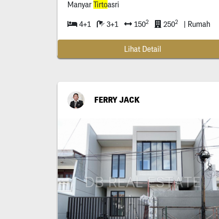
Manyar
Tirto
asri
2
2
4+1
3+1
150
250
| Rumah
Lihat Detail
FERRY JACK