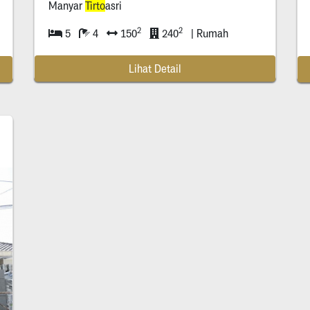
Manyar
Tirto
asri
2
2
5
4
150
240
| Rumah
Lihat Detail