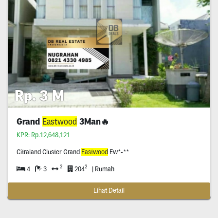
Rp. 3 M
Grand
Eastwood
3Man🔥
KPR: Rp.12,648,121
Citraland Cluster Grand
Eastwood
Ew*-**
2
2
4
3
204
| Rumah
Lihat Detail