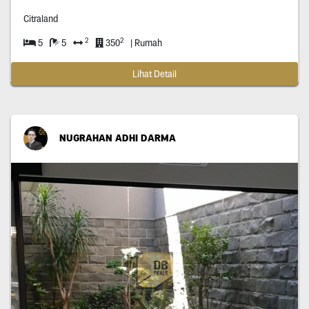
Citraland
2
2
5
5
350
| Rumah
Lihat Detail
NUGRAHAN ADHI DARMA