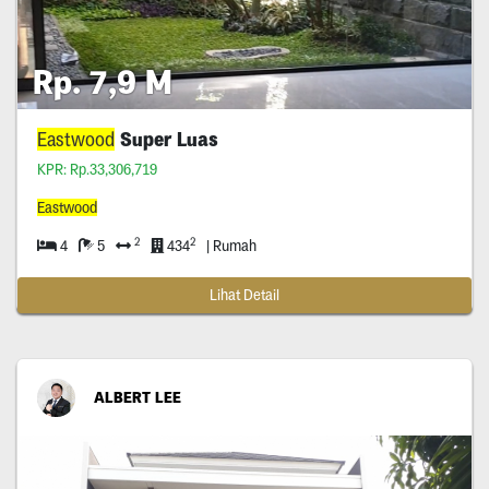
Rp. 7,9 M
Eastwood
Super Luas
KPR: Rp.33,306,719
Eastwood
2
2
4
5
434
| Rumah
Lihat Detail
ALBERT LEE