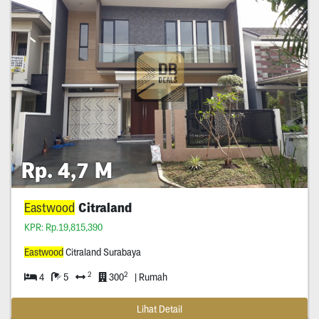
Rp. 4,7 M
Eastwood
Citraland
KPR: Rp.19,815,390
Eastwood
Citraland Surabaya
2
2
4
5
300
| Rumah
Lihat Detail