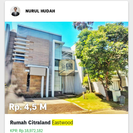
NURUL HUDAH
Rp. 4,5 M
Rumah Citraland
Eastwood
KPR: Rp.18,972,182