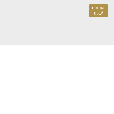
HOTLINE
DB
Jl. Dharmahusada Indah Timur 15 / Blok V 305,
Surabaya 60115
Ph. (031) 5954103
Ph. 085 111 3 9595 0