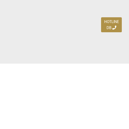
HOTLINE
DB
Jl. Dharmahusada Indah Timur 15 / Blok V 305,
Surabaya 60115
Ph. (031) 5954103