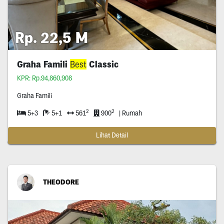
Rp. 22,5 M
Graha Famili
Best
Classic
KPR: Rp.94,860,908
Graha Famili
2
2
5+3
5+1
561
900
| Rumah
Lihat Detail
THEODORE