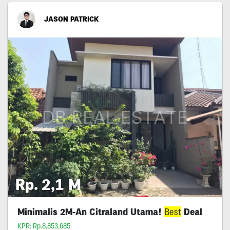
JASON PATRICK
Rp. 2,1 M
Minimalis 2M-An Citraland Utama!
Best
Deal
KPR: Rp.8,853,685