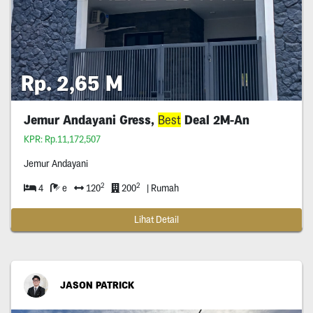
Rp. 2,65 M
Jemur Andayani Gress,
Best
Deal 2M-An
KPR: Rp.11,172,507
Jemur Andayani
2
2
4
e
120
200
| Rumah
Lihat Detail
JASON PATRICK