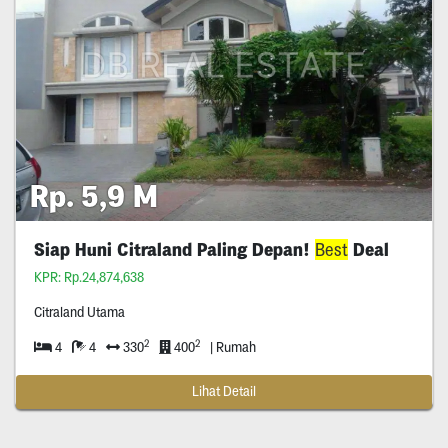
Rp. 5,9 M
Siap Huni Citraland Paling Depan!
Best
Deal
KPR: Rp.24,874,638
Citraland Utama
2
2
4
4
330
400
| Rumah
Lihat Detail