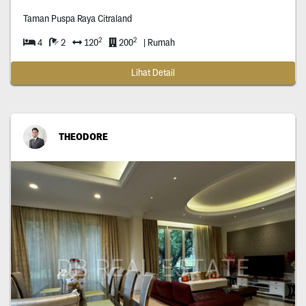
Taman Puspa Raya Citraland
2
2
4
2
120
200
| Rumah
Lihat Detail
THEODORE