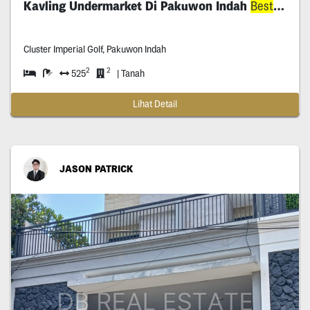
Kavling Undermarket Di Pakuwon Indah
Best
Deal
Cluster Imperial Golf, Pakuwon Indah
2
2
525
| Tanah
Lihat Detail
JASON PATRICK