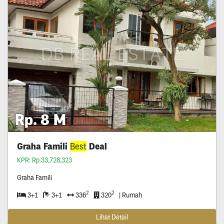
Rp. 8 M
Graha Famili
Best
Deal
KPR: Rp.33,728,323
Graha Famili
2
2
3+1
3+1
336
320
| Rumah
Lihat Detail