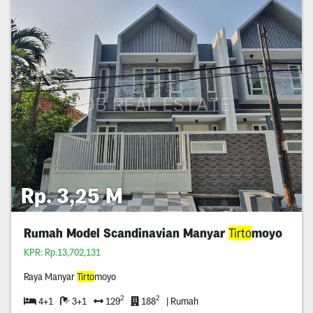
Rp. 3,25 M
Rumah Model Scandinavian Manyar
Tirto
moyo
KPR: Rp.13,702,131
Raya Manyar
Tirto
moyo
2
2
4+1
3+1
129
188
| Rumah