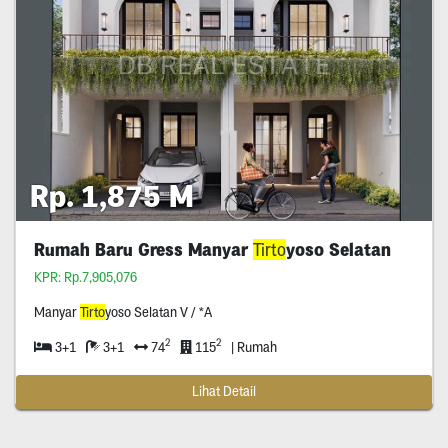
Rp. 1,875 M
Rumah Baru Gress Manyar
Tirto
yoso Selatan
KPR: Rp.7,905,076
Manyar
Tirto
yoso Selatan V / *A
2
2
3+1
3+1
74
115
| Rumah
Lihat Detail