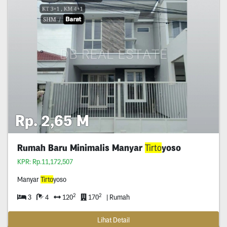
Rp. 2,65 M
Rumah Baru Minimalis Manyar
Tirto
yoso
KPR: Rp.11,172,507
Manyar
Tirto
yoso
2
2
3
4
120
170
| Rumah
Lihat Detail