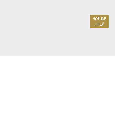
HOTLINE
DB
Jl. Dharmahusada Indah Timur 15 / Blok V 305,
Surabaya 60115
Ph. (031) 5954103