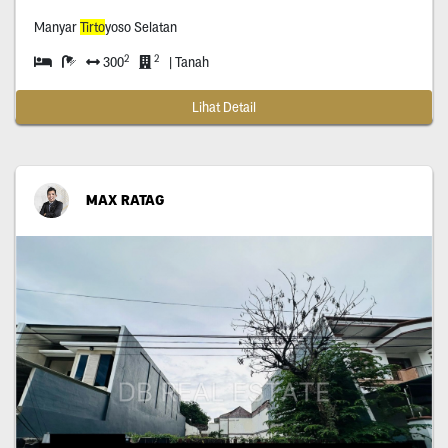
Manyar
Tirto
yoso Selatan
2
2
300
| Tanah
Lihat Detail
MAX RATAG