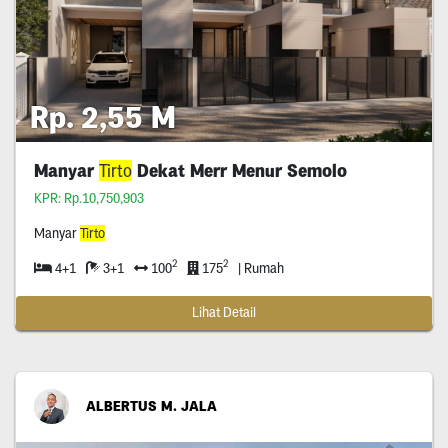
Rp. 2,55 M
Manyar
Tirto
Dekat Merr Menur Semolo
KPR: Rp.10,750,903
Manyar
Tirto
2
2
4+1
3+1
100
175
| Rumah
Lihat Detail
ALBERTUS M. JALA