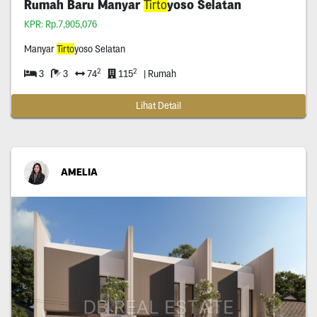
Rumah Baru Manyar
Tirto
yoso Selatan
KPR: Rp.7,905,076
Manyar
Tirto
yoso Selatan
2
2
3
3
74
115
| Rumah
Lihat Detail
AMELIA