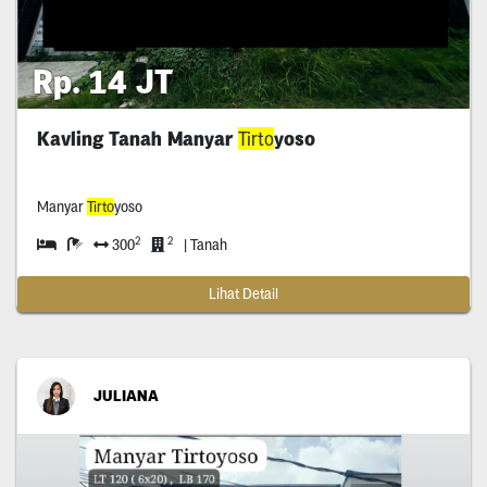
Rp. 14 JT
Kavling Tanah Manyar
Tirto
yoso
Manyar
Tirto
yoso
2
2
300
| Tanah
Lihat Detail
JULIANA