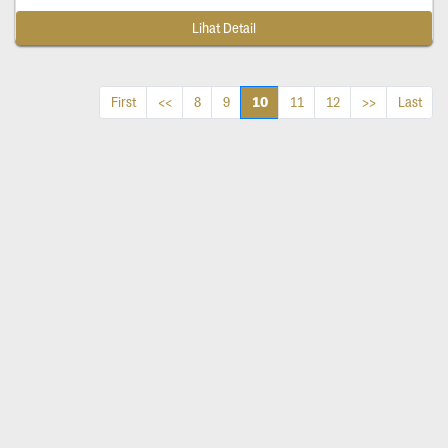
Lihat Detail
10
First
<<
8
9
11
12
>>
Last