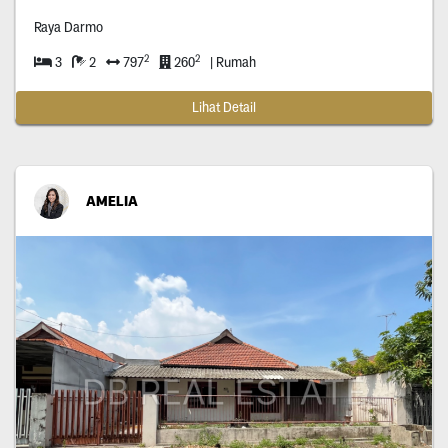
Raya Darmo
2
2
3
2
797
260
| Rumah
Lihat Detail
AMELIA