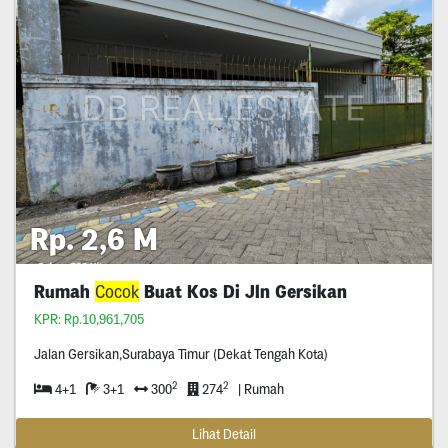
Rp. 2,6 M
Rumah
Cocok
Buat Kos Di Jln Gersikan
KPR: Rp.10,961,705
Jalan Gersikan,Surabaya Timur (Dekat Tengah Kota)
2
2
4+1
3+1
300
274
| Rumah
Lihat Detail