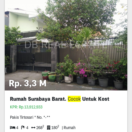
Rp. 3,3 M
Rumah Surabaya Barat.
Cocok
Untuk Kost
KPR: Rp.13,912,933
Pakis Tirtosari * No. *-**
2
2
4
4
268
180
| Rumah