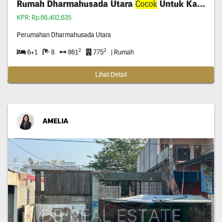
Rumah Dharmahusada Utara
Cocok
Untuk Kantor
KPR: Rp.66,402,635
Perumahan Dharmahusada Utara
2
2
6+1
8
861
775
| Rumah
Lihat Detail
AMELIA