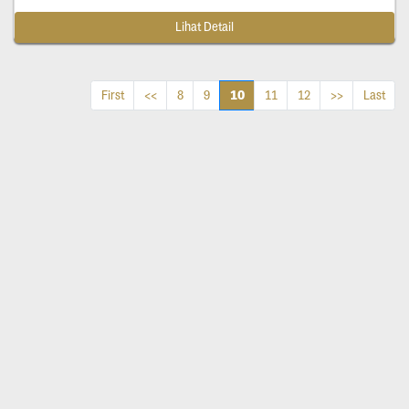
Lihat Detail
10
First
<<
8
9
11
12
>>
Last