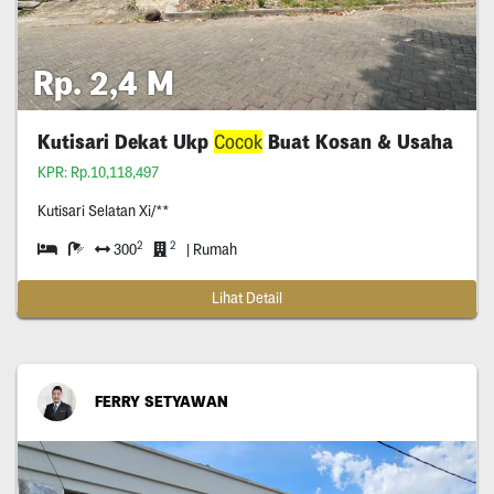
Rp. 2,4 M
Kutisari Dekat Ukp
Cocok
Buat Kosan & Usaha
KPR: Rp.10,118,497
Kutisari Selatan Xi/**
2
2
300
| Rumah
Lihat Detail
FERRY SETYAWAN