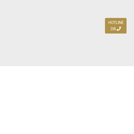
HOTLINE
DB
Jl. Dharmahusada Indah Timur 15 / Blok V 305,
Surabaya 60115
Ph. (031) 5954103