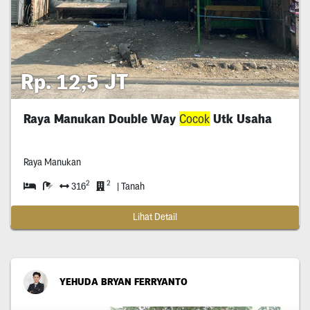
Rp. 12,5 JT
Raya Manukan Double Way
Cocok
Utk Usaha
Raya Manukan
2
2
316
| Tanah
Lihat Detail
YEHUDA BRYAN FERRYANTO