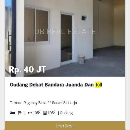
Rp. 40 JT
Gudang Dekat Bandara Juanda Dan
Tol
l
Tamasa Regency Bloka** Sedati Sidoarjo
2
2
1
105
105
| Gudang
Lihat Detail