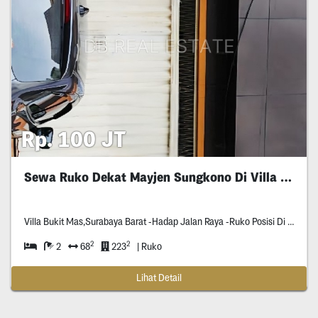
Rp. 100 JT
Sewa Ruko Dekat Mayjen Sungkono Di Villa Bukit Mas
Villa Bukit Mas,Surabaya Barat -Hadap Jalan Raya -Ruko Posisi Di Depan -Dekat Mayjend Sungkono,Pintu
2
2
2
68
223
| Ruko
Lihat Detail