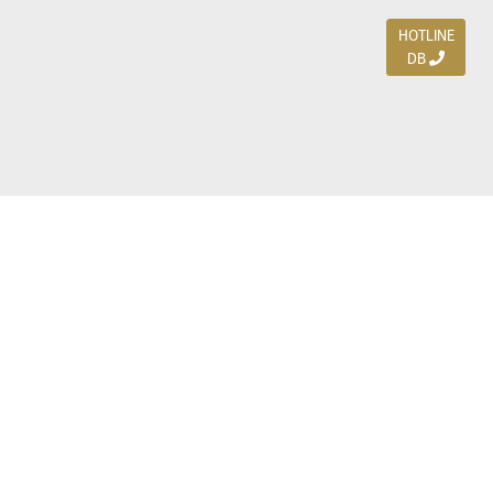
HOTLINE
DB
Jl. Dharmahusada Indah Timur 15 / Blok V 305,
Surabaya 60115
Ph. (031) 5954103
Ph. 085 111 3 9595 0