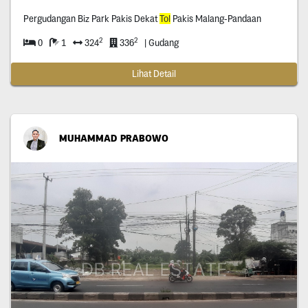
Pergudangan Biz Park Pakis Dekat
Tol
Pakis Malang-Pandaan
2
2
0
1
324
336
| Gudang
Lihat Detail
MUHAMMAD PRABOWO