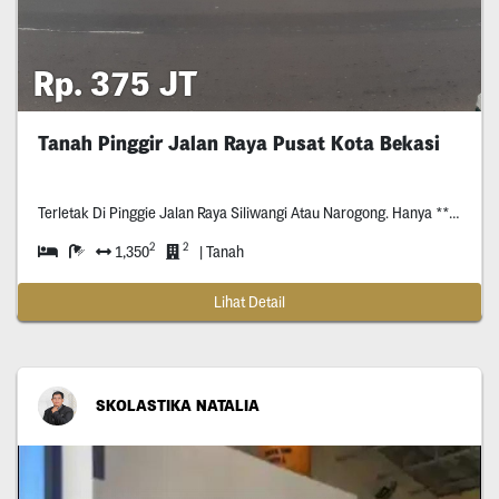
Rp. 375 JT
Tanah Pinggir Jalan Raya Pusat Kota Bekasi
Terletak Di Pinggie Jalan Raya Siliwangi Atau Narogong. Hanya *** Meter Dari Universitas Trisakti Zonasi Pendidikan: Cocok Untuk Bangun Pusat Olahraga, Kebugaran, Kuliner, Fnb
2
2
1,350
| Tanah
Lihat Detail
SKOLASTIKA NATALIA