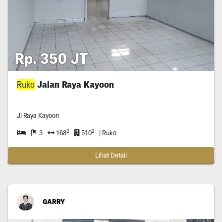
Rp. 350 JT
Ruko
Jalan Raya Kayoon
Jl Raya Kayoon
2
2
3
168
510
| Ruko
Lihat Detail
GARRY