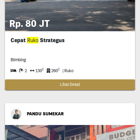
Rp. 80 JT
Cepat
Ruko
Strategus
Blimbing
2
2
2
130
260
| Ruko
Lihat Detail
PANDU SUMEKAR