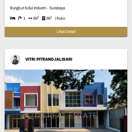
Rungkut Kidul Industri - Surabaya
2
2
1
89
98
| Ruko
Lihat Detail
VITRI PITRANDJALISARI