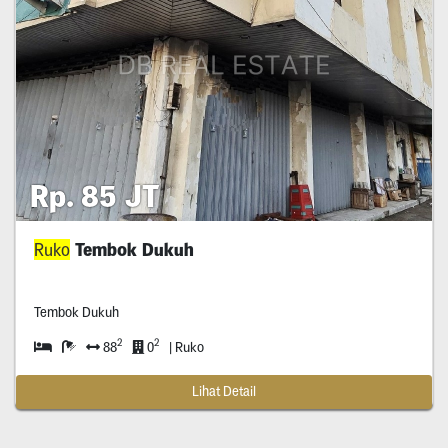
Rp. 85 JT
Ruko
Tembok Dukuh
Tembok Dukuh
2
2
88
0
| Ruko
Lihat Detail