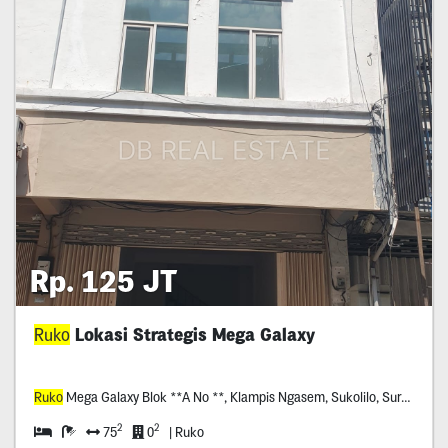
Rp. 125 JT
Ruko
Lokasi Strategis Mega Galaxy
Ruko
Mega Galaxy Blok **A No **, Klampis Ngasem, Sukolilo, Surabaya
2
2
75
0
| Ruko