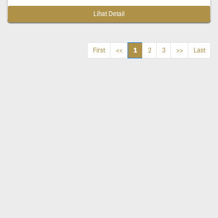
Lihat Detail
1
First
<<
2
3
>>
Last