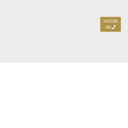
HOTLINE
DB
Jl. Dharmahusada Indah Timur 15 / Blok V 305,
Surabaya 60115
Ph. (031) 5954103