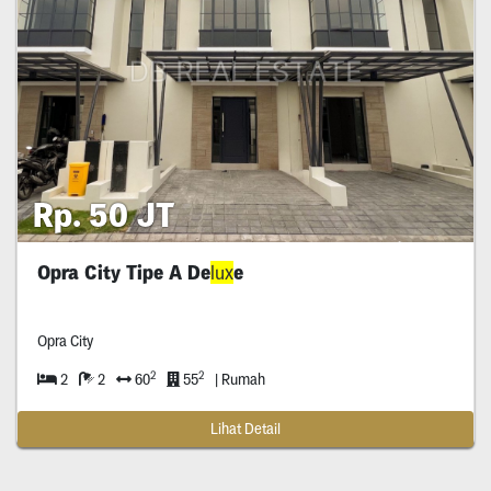
Rp. 50 JT
Opra City Tipe A De
lux
e
Opra City
2
2
2
2
60
55
| Rumah
Lihat Detail