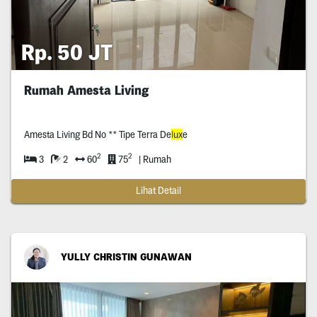
Rp. 50 JT
Rumah Amesta Living
Amesta Living Bd No ** Tipe Terra De
lux
e
2
2
3
2
60
75
| Rumah
Lihat Detail
YULLY CHRISTIN GUNAWAN