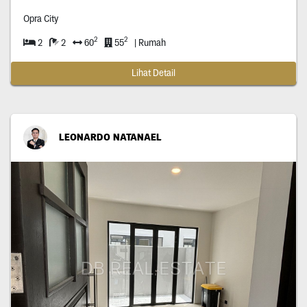
Opra City
2
2
2
2
60
55
| Rumah
Lihat Detail
LEONARDO NATANAEL