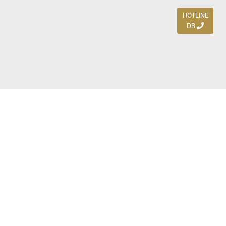
HOTLINE
DB
Jl. Dharmahusada Indah Timur 15 / Blok V 305,
Surabaya 60115
Ph. (031) 5954103
Ph. 085 111 3 9595 0