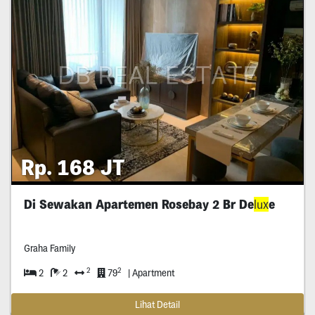
Rp. 168 JT
Di Sewakan Apartemen Rosebay 2 Br De
lux
e
Graha Family
2
2
2
2
79
| Apartment
Lihat Detail