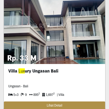
Rp. 33 M
Villa
Lux
ury Ungasan Bali
Ungasan - Bali
2
2
5+3
9
895
1,697
| Villa
Lihat Detail