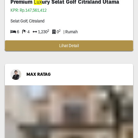
Premium
Lux
ury Selat Golf Citraland Utama
KPR: Rp.147,561,412
Selat Golf, Citraland
2
2
6
4
1,230
0
| Rumah
Lihat Detail
MAX RATAG