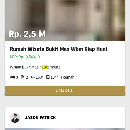
Rp. 2,5 M
Rumah Wisata Bukit Mas Wbm Siap Huni
KPR: Rp.10,540,101
Wisata Bukit Mas *
Lux
emburg
2
2
3
2
160
134
| Rumah
Lihat Detail
JASON PATRICK