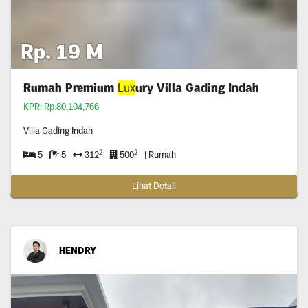
Rp. 19 M
Rumah Premium
Lux
ury Villa Gading Indah
KPR: Rp.80,104,766
Villa Gading Indah
2
2
5
5
312
500
| Rumah
Lihat Detail
HENDRY