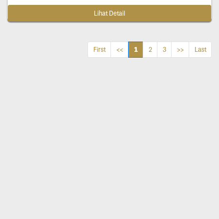
Lihat Detail
1
First
<<
2
3
>>
Last