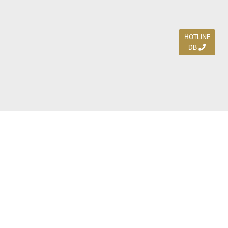
HOTLINE
DB
Jl. Dharmahusada Indah Timur 15 / Blok V 305,
Surabaya 60115
Ph. (031) 5954103