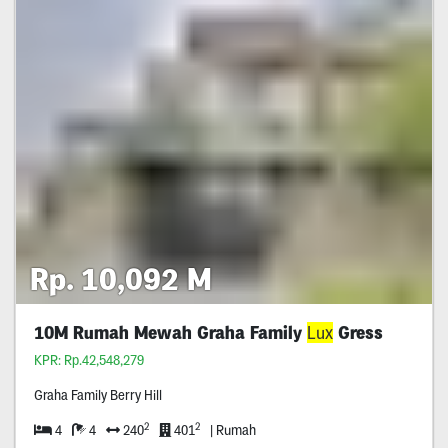
Rp. 10,092 M
10M Rumah Mewah Graha Family
Lux
Gress
KPR: Rp.42,548,279
Graha Family Berry Hill
2
2
4
4
240
401
| Rumah