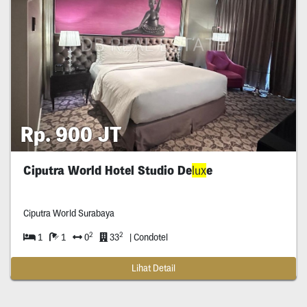
Rp. 900 JT
Ciputra World Hotel Studio De
lux
e
Ciputra World Surabaya
2
2
1
1
0
33
| Condotel
Lihat Detail