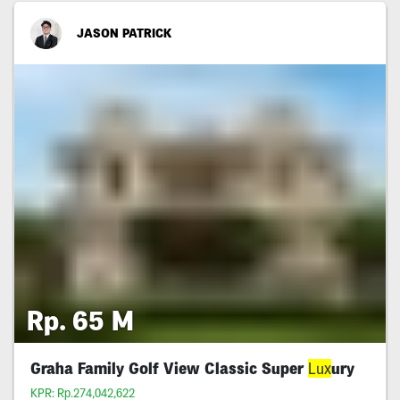
JASON PATRICK
Rp. 65 M
Graha Family Golf View Classic Super
Lux
ury
KPR: Rp.274,042,622