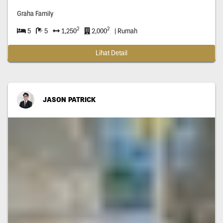
Graha Family
2
2
5
5
1,250
2,000
| Rumah
Lihat Detail
JASON PATRICK