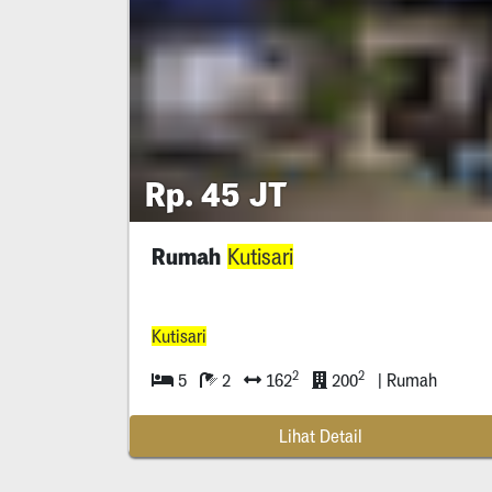
Rp. 45 JT
Rumah
Kutisari
Kutisari
2
2
5
2
162
200
| Rumah
Lihat Detail