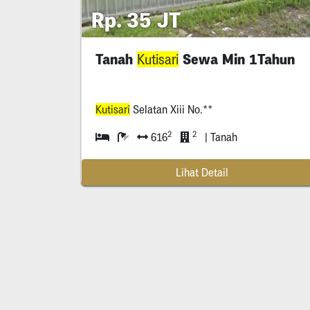
Rp. 35 JT
Tanah
Sewa Min 1Tahun
Kutisari
Kutisari
Selatan Xiii No.**
2
2
616
| Tanah
Lihat Detail