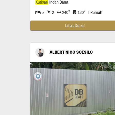
Kutisari
Indah Barat
2
2
5
2
240
180
| Rumah
Lihat Detail
ALBERT NICO SOESILO