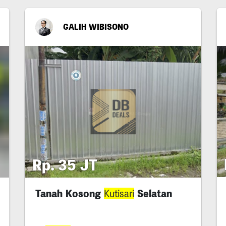
GALIH WIBISONO
Rp. 35 JT
Tanah Kosong
Selatan
Kutisari