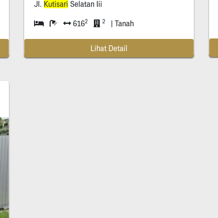
Jl.
Kutisari
Selatan Iii
2
2
616
| Tanah
Lihat Detail