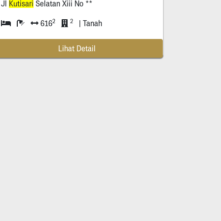
Jl
Kutisari
Selatan Xiii No **
2
2
616
| Tanah
Lihat Detail