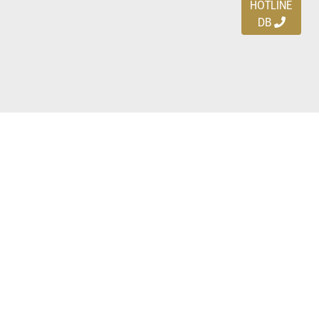
HOTLINE
DB
Ayo download DBDEALS