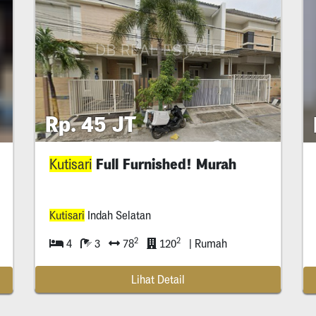
Rp. 45 JT
Full Furnished! Murah
Kutisari
Kutisari
Indah Selatan
2
2
4
3
78
120
| Rumah
Lihat Detail