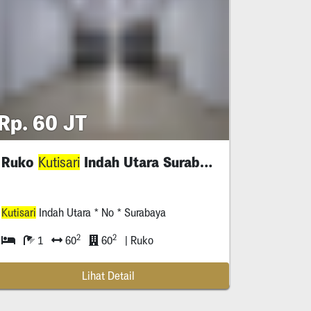
Rp. 60 JT
Ruko
Indah Utara Surabaya
Kutisari
Kutisari
Indah Utara * No * Surabaya
2
2
1
60
60
| Ruko
Lihat Detail