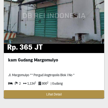
Rp. 365 JT
kam Gudang Margomulyo
Jl. Margomulyo ** Pergud Angtropolis Blok I No *
2
2
2
1,134
800
| Gudang
Lihat Detail