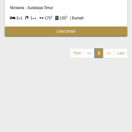
Nirwana - Surabaya Timur
2
2
3+1
1++
175
135
| Rumah
Lihat Detail
1
First
<<
>>
Last