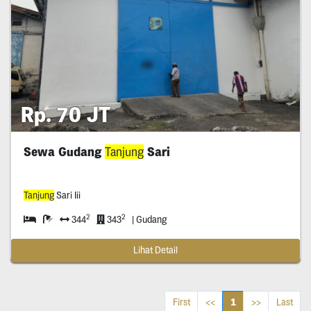
Rp. 70 JT
Sewa Gudang
Tanjung
Sari
Tanjung
Sari Iii
2
2
344
343
| Gudang
Lihat Detail
1
First
<<
>>
Last