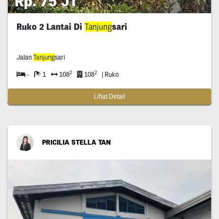
Rp. 75 JT
Ruko 2 Lantai Di
Tanjung
sari
Jalan
Tanjung
sari
2
2
-
1
108
108
| Ruko
Lihat Detail
PRICILIA STELLA TAN