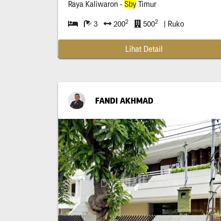
Raya Kaliwaron -
Sby
Timur
2
2
3
200
500
| Ruko
Lihat Detail
FANDI AKHMAD