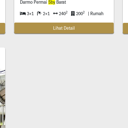
Darmo Permai
Sby
Barat
2
2
3+1
2+1
240
200
| Rumah
Lihat Detail