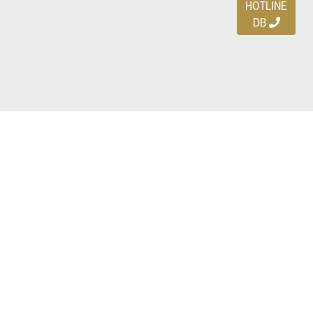
HOTLINE
DB
Ayo download DBDEALS