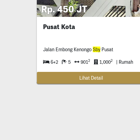
Rp. 450 JT
Pusat Kota
Jalan Embong Kenongo
Sby
Pusat
2
2
6+2
5
901
1,000
| Rumah
Lihat Detail