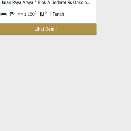
Jalan Raya Araya * Blok A Sederet Rs Onkologi & Lapangan Padel
2
2
1,150
| Tanah
Lihat Detail