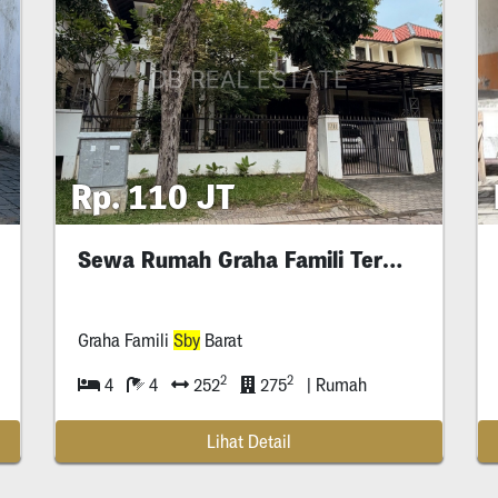
Rp. 110 JT
Sewa Rumah Graha Famili Termurah
Graha Famili
Sby
Barat
2
2
4
4
252
275
| Rumah
Lihat Detail