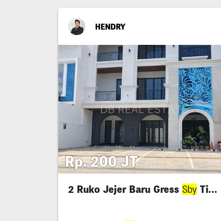
HENDRY
Rp. 200 JT
2 Ruko Jejer Baru Gress
Timur
Sby