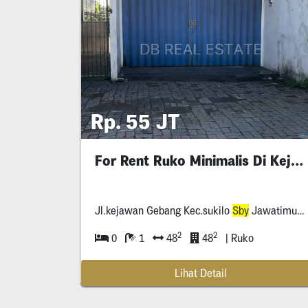
Rp. 55 JT
For Rent Ruko Minimalis Di Kejawan Gebang
Jl.kejawan Gebang Kec.sukilo
Sby
Jawatimur *****
2
2
0
1
48
48
| Ruko
Lihat Detail