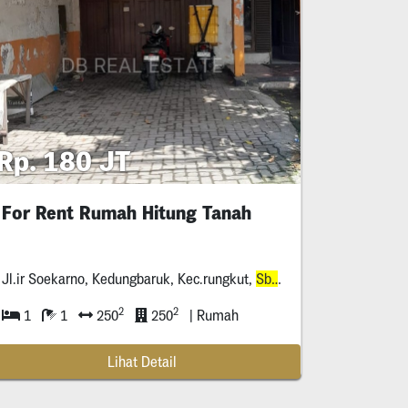
Rp. 180 JT
For Rent Rumah Hitung Tanah
Jl.ir Soekarno, Kedungbaruk, Kec.rungkut,
Sby
*****
2
2
1
1
250
250
| Rumah
Lihat Detail