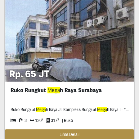
Rp. 65 JT
Ruko Rungkut
Mega
h Raya Surabaya
Ruko Rungkut
Mega
h Raya Jl. Kompleks Rungkut
Mega
h Raya I - * Surabaya
2
2
3
120
317
| Ruko
Lihat Detail