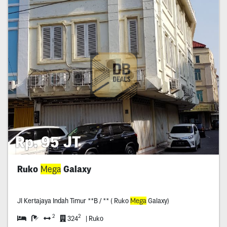
Rp. 95 JT
Ruko
Mega
Galaxy
Jl Kertajaya Indah Timur **B / ** ( Ruko
Mega
Galaxy)
2
2
324
| Ruko