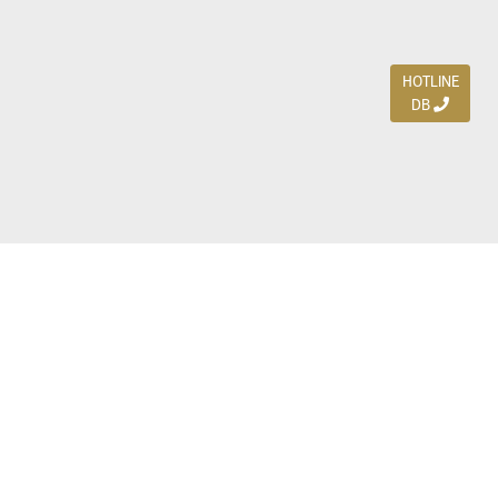
HOTLINE
DB
Jl. Dharmahusada Indah Timur 15 / Blok V 305,
Surabaya 60115
Ph. (031) 5954103