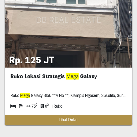
Rp. 125 JT
Ruko Lokasi Strategis
Mega
Galaxy
Ruko
Mega
Galaxy Blok **A No **, Klampis Ngasem, Sukolilo, Surabaya
2
2
75
0
| Ruko
Lihat Detail