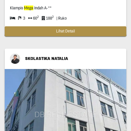
Klampis
Mega
Indah A-**
2
2
3
60
188
| Ruko
Lihat Detail
SKOLASTIKA NATALIA