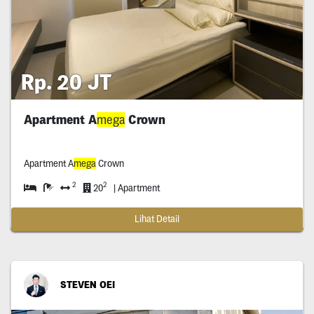
Rp. 20 JT
Apartment A
mega
Crown
Apartment A
mega
Crown
2
2
20
| Apartment
Lihat Detail
STEVEN OEI