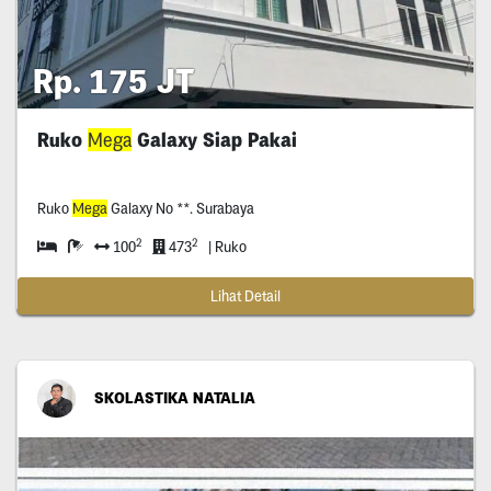
Rp. 175 JT
Ruko
Mega
Galaxy Siap Pakai
Ruko
Mega
Galaxy No **. Surabaya
2
2
100
473
| Ruko
Lihat Detail
SKOLASTIKA NATALIA