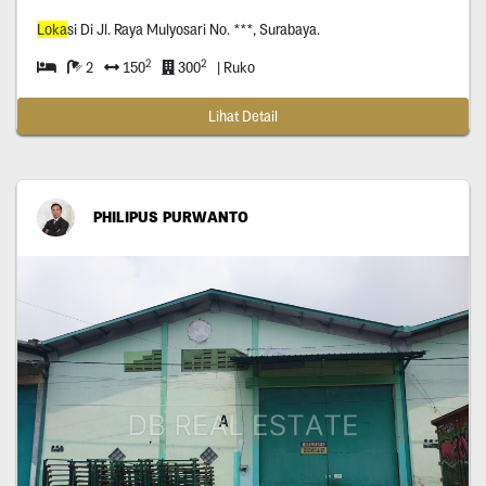
Loka
si Di Jl. Raya Mulyosari No. ***, Surabaya.
2
2
2
150
300
| Ruko
Lihat Detail
PHILIPUS PURWANTO