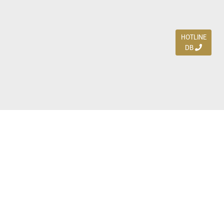
HOTLINE
DB
Jl. Dharmahusada Indah Timur 15 / Blok V 305,
Surabaya 60115
Ph. (031) 5954103