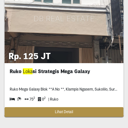
Rp. 125 JT
Ruko
Loka
si Strategis Mega Galaxy
Ruko Mega Galaxy Blok **A No **, Klampis Ngasem, Sukolilo, Surabaya
2
2
75
0
| Ruko
Lihat Detail