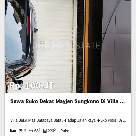
Rp. 100 JT
Sewa Ruko Dekat Mayjen Sungkono Di Villa Bukit Mas
Villa Bukit Mas,Surabaya Barat -Hadap Jalan Raya -Ruko Posisi Di Depan -Dekat Mayjend Sungkono,Pintu Toll -Parkiran Luas -Jalanan Datar & Lebar -
2
2
2
68
223
| Ruko