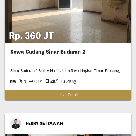
Rp. 360 JT
Sewa Gudang Sinar Buduran 2
Sinar Buduran * Blok A No ** Jalan Raya Lingkar Timur, Prasung, Sidoarjo
2
2
1
630
630
| Gudang
Lihat Detail
FERRY SETYAWAN