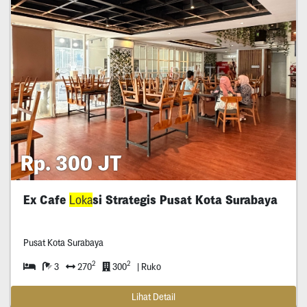
Rp. 300 JT
Ex Cafe
Loka
si Strategis Pusat Kota Surabaya
Pusat Kota Surabaya
2
2
3
270
300
| Ruko
Lihat Detail