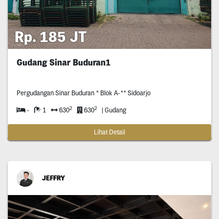
Rp. 185 JT
Gudang Sinar Buduran1
Pergudangan Sinar Buduran * Blok A-** Sidoarjo
2
2
-
1
630
630
| Gudang
Lihat Detail
JEFFRY