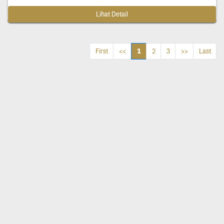
Lihat Detail
1
First
<<
2
3
>>
Last