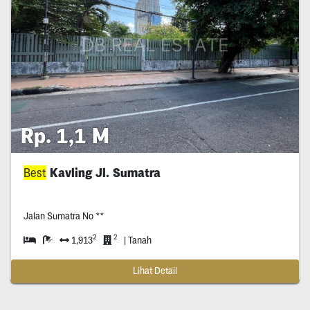
Rp. 1,1 M
Best
Kavling Jl. Sumatra
Jalan Sumatra No **
2
2
1,913
| Tanah
Lihat Detail