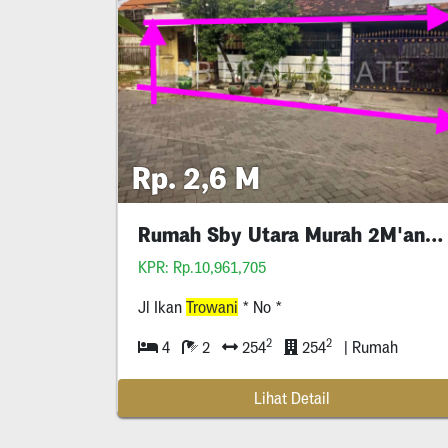
Rp. 2,6 M
Rumah Sby Utara Murah 2M'an Aja. Pasaran 3M
KPR: Rp.10,961,705
Jl Ikan
Trowani
* No *
2
2
4
2
254
254
| Rumah
Lihat Detail