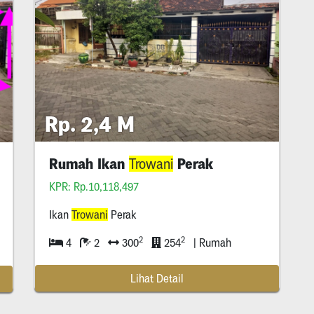
Rp. 2,4 M
Rumah Ikan
Perak
Trowani
KPR: Rp.10,118,497
Ikan
Trowani
Perak
2
2
4
2
300
254
| Rumah
Lihat Detail