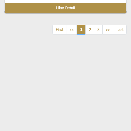
Lihat Detail
1
First
<<
2
3
>>
Last