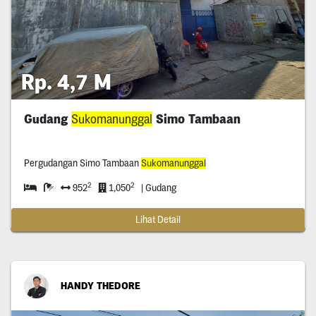
Rp. 4,7 M
Gudang
Sukomanunggal
Simo Tambaan
Pergudangan Simo Tambaan
Sukomanunggal
2
2
952
1,050
| Gudang
Lihat Detail
HANDY THEDORE