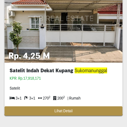
Rp. 4,25 M
Satelit Indah Dekat Kupang
Sukomanunggal
KPR: Rp.17,918,171
Satelit
2
2
3+1
3+1
270
200
| Rumah
Lihat Detail