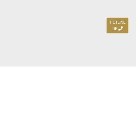
HOTLINE
DB
Jl. Dharmahusada Indah Timur 15 / Blok V 305,
Surabaya 60115
Ph. (031) 5954103