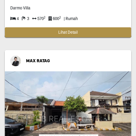
Darmo Villa
2
2
4
3
570
600
| Rumah
Lihat Detail
MAX RATAG