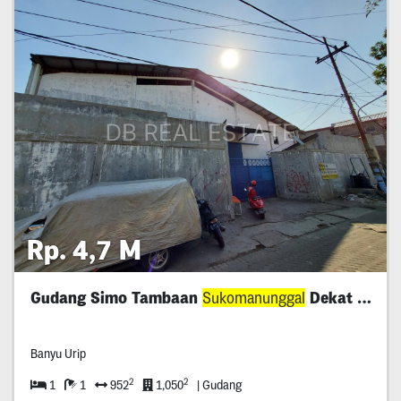
Rp. 4,7 M
Gudang Simo Tambaan
Sukomanunggal
Dekat Banyu Urip
Banyu Urip
2
2
1
1
952
1,050
| Gudang