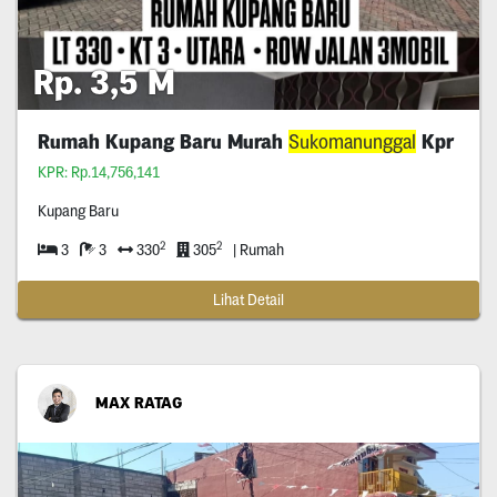
Rp. 3,5 M
Rumah Kupang Baru Murah
Sukomanunggal
Kpr
KPR: Rp.14,756,141
Kupang Baru
2
2
3
3
330
305
| Rumah
Lihat Detail
MAX RATAG