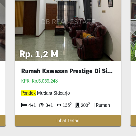
Rp. 1,2 M
Rumah Kawasan Prestige Di Sidoarjo
KPR: Rp.5,059,248
Pondok
Mutiara Sidoarjo
Pondok
Jaya, Kecamatan
Pondok
Aren, Kota Tangerang S
2
2
4+1
3+1
135
200
| Rumah
Lihat Detail