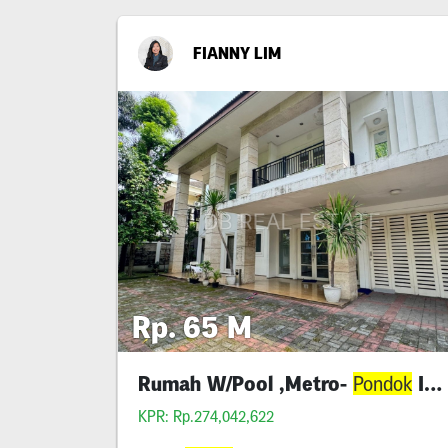
FIANNY LIM
Rp. 65 M
Rumah W/Pool ,Metro-
Indah
Pondok
KPR: Rp.274,042,622