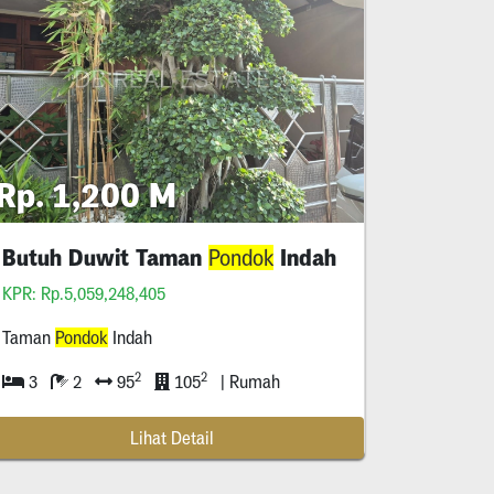
Rp. 1,200 M
Butuh Duwit Taman
Indah
Pondok
KPR: Rp.5,059,248,405
Taman
Pondok
Indah
elatan, Banten *****
2
2
3
2
95
105
| Rumah
Lihat Detail