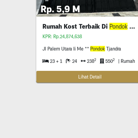
Rp. 5,9 M
Rumah Kost Terbaik Di
Tjandra
Pondok
KPR: Rp.24,874,638
Jl Palem Utara Ii Me **
Pondok
Tjandra
2
2
23 + 1
24
238
550
| Rumah
Lihat Detail