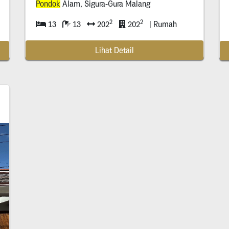
Pondok
Alam, Sigura-Gura Malang
2
2
13
13
202
202
| Rumah
Lihat Detail