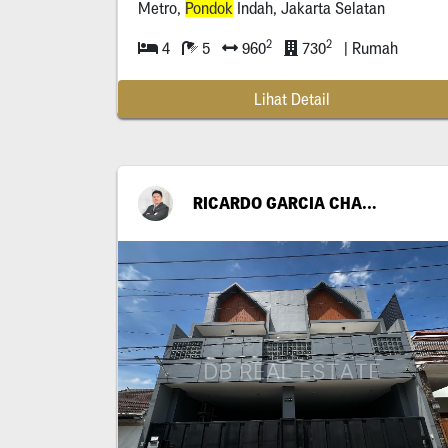
Metro,
Pondok
Indah, Jakarta Selatan
2
2
4
5
960
730
| Rumah
Lihat Detail
RICARDO GARCIA CHANDRA