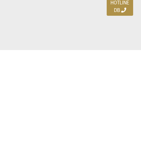
HOTLINE
DB
Ayo download DBDEALS