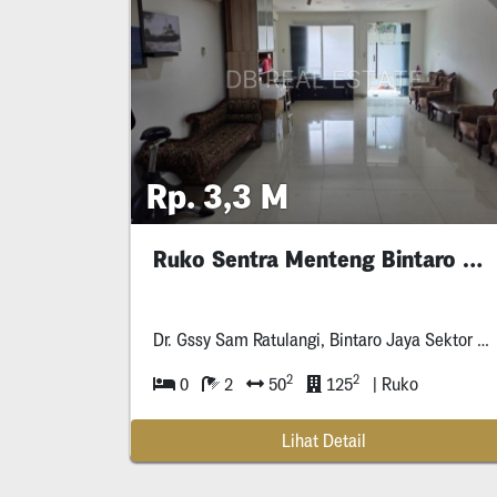
Rp. 3,3 M
Ruko Sentra Menteng Bintaro 2,5 Lantai
Dr. Gssy Sam Ratulangi, Bintaro Jaya Sektor Vii, Kelurahan
2
2
0
2
50
125
| Ruko
Lihat Detail