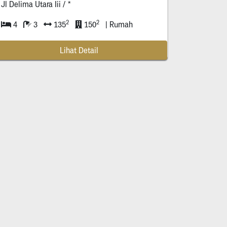
Jl Delima Utara Iii / *
2
2
4
3
135
150
| Rumah
Lihat Detail