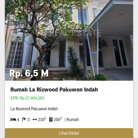
Rp. 6,5 M
Rumah La Rizwood Pakuwon Indah
KPR: Rp.27,404,262
La Rizwood Pakuwon Indah
2
2
4
3
210
250
| Rumah
Lihat Detail