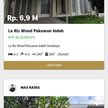
Rp. 6,9 M
La Riz Wood Pakuwon Indah
KPR: Rp.29,090,678
La Riz Wood Pakuwon Indah Surabaya
2
2
4+1
4+1
240
300
| Rumah
Lihat Detail
MAX RATAG