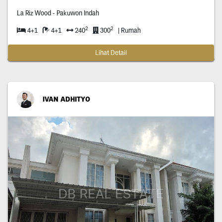
La Riz Wood - Pakuwon Indah
2
2
4+1
4+1
240
300
| Rumah
Lihat Detail
IVAN ADHITYO