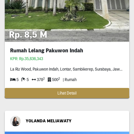
Rp. 8,5 M
Rumah Lelang Pakuwon Indah
KPR: Rp.35,836,343
La Riz Wood, Pakuwon Indah, Lontar, Sambikerep, Surabaya, Jawa Timur *****
2
2
5
5
378
500
| Rumah
Lihat Detail
YOLANDA MELIAWATY