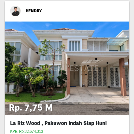
HENDRY
Rp. 7,75 M
La Riz Wood , Pakuwon Indah Siap Huni
KPR: Rp.32,674,313