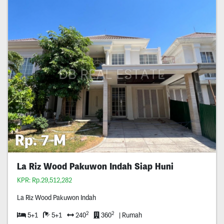
Rp. 7 M
La Riz Wood Pakuwon Indah Siap Huni
KPR: Rp.29,512,282
La Riz Wood Pakuwon Indah
2
2
5+1
5+1
240
360
| Rumah