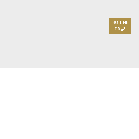
HOTLINE
DB
Jl. Dharmahusada Indah Timur 15 / Blok V 305,
Surabaya 60115
Ph. (031) 5954103