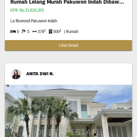
Rumah Lelang Murah Pakuwon Indah Dibawah Pasaran
KPR: Rp.31,620,303
La Rizwood Pakuwon Indah
2
2
5
5
378
500
| Rumah
Lihat Detail
ANITA DWI N.