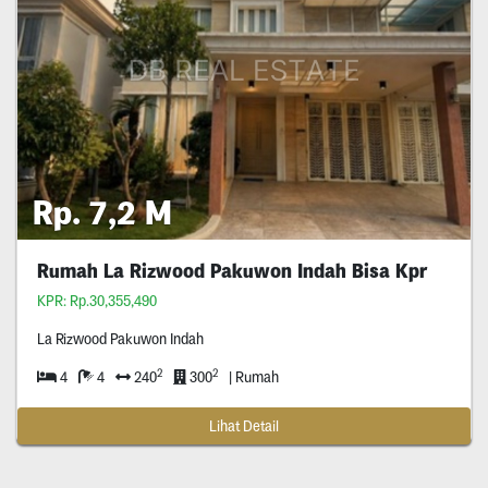
Rp. 7,2 M
Rumah La Rizwood Pakuwon Indah Bisa Kpr
KPR: Rp.30,355,490
La Rizwood Pakuwon Indah
2
2
4
4
240
300
| Rumah
Lihat Detail