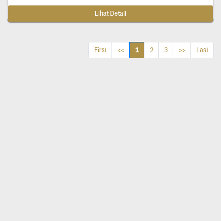
Lihat Detail
1
First
<<
2
3
>>
Last