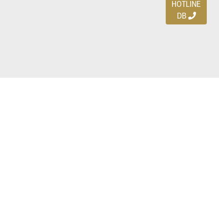
HOTLINE
DB
Ayo download DBDEALS