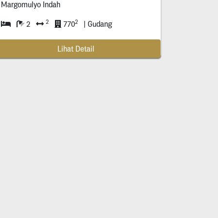
Margomulyo Indah
2
2
2
770
| Gudang
Lihat Detail