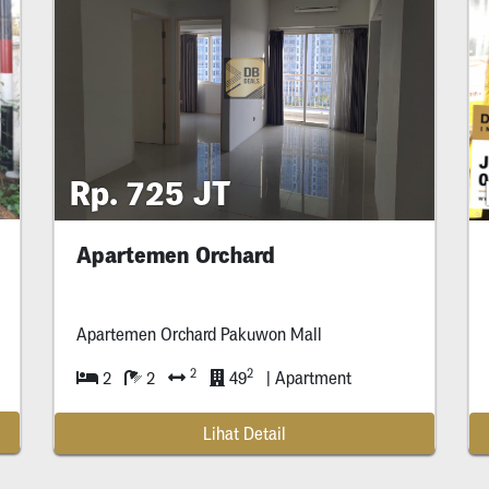
Rp. 725 JT
Apartemen Orchard
Apartemen Orchard Pakuwon Mall
2
2
2
2
49
| Apartment
Lihat Detail