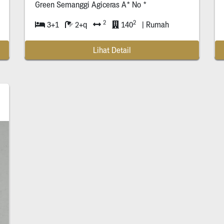
Green Semanggi Agiceras A* No *
2
2
3+1
2+q
140
| Rumah
Lihat Detail