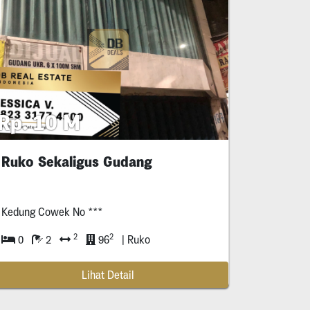
Rp. 10 M
Ruko Sekaligus Gudang
Kedung Cowek No ***
2
2
0
2
96
| Ruko
Lihat Detail