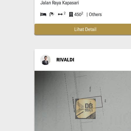
Jalan Raya Kapasari
2
2
450
| Others
Lihat Detail
RIVALDI