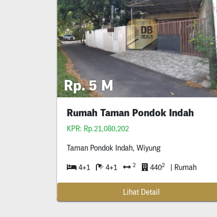
Rp. 5 M
Rumah Taman Pondok Indah
KPR: Rp.21,080,202
Taman Pondok Indah, Wiyung
2
2
4+1
4+1
440
| Rumah
Lihat Detail