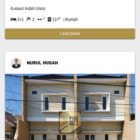
Kutisari Indah Utara
2
2
3+1
2
127
| Rumah
Lihat Detail
NURUL HUDAH