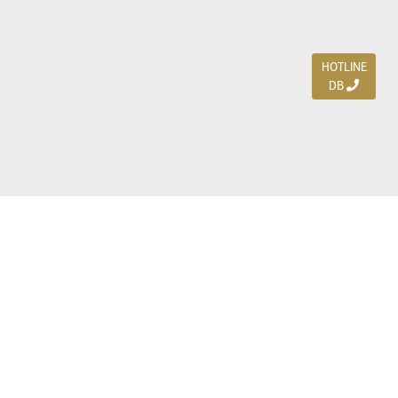
HOTLINE
DB
Jl. Dharmahusada Indah Timur 15 / Blok V 305,
Surabaya 60115
Ph. (031) 5954103