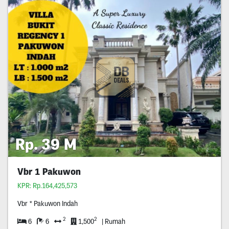
Rp. 39 M
Vbr 1 Pakuwon
KPR: Rp.164,425,573
Vbr * Pakuwon Indah
2
2
6
6
1,500
| Rumah