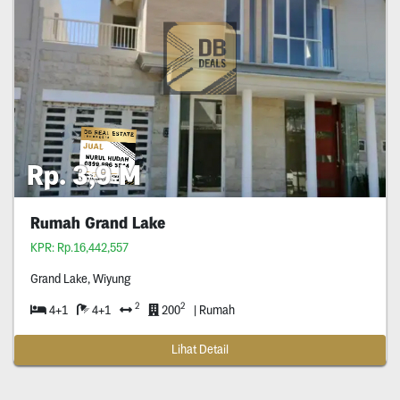
Rp. 3,9 M
Rumah Grand Lake
KPR: Rp.16,442,557
Grand Lake, Wiyung
2
2
4+1
4+1
200
| Rumah
Lihat Detail