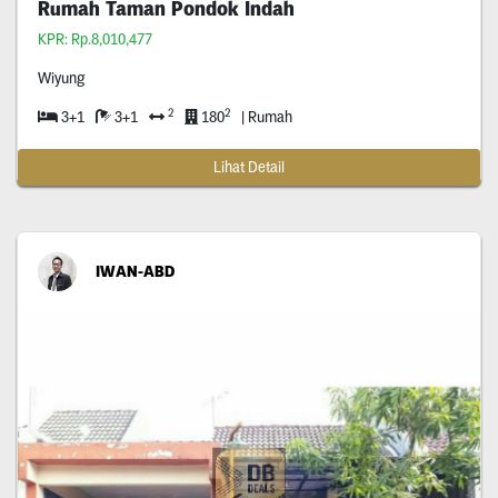
Rumah Taman Pondok Indah
KPR: Rp.8,010,477
Wiyung
2
2
3+1
3+1
180
| Rumah
Lihat Detail
IWAN-ABD