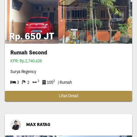
Rp. 650 JT
Rumah Second
KPR: Rp.2,740,426
Surya Regency
2
2
3
2
105
| Rumah
Lihat Detail
MAX RATAG