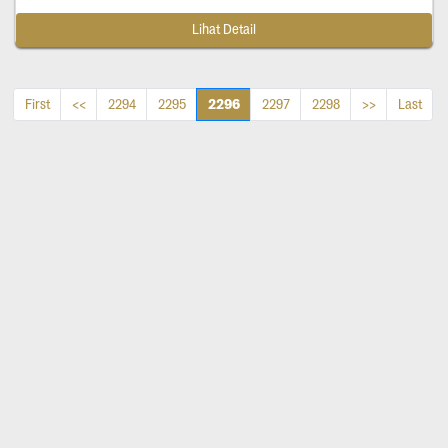
Lihat Detail
2296
First
<<
2294
2295
2297
2298
>>
Last