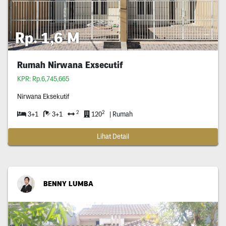
Rp. 1,6 M
Rumah Nirwana Exsecutif
KPR: Rp.6,745,665
Nirwana Eksekutif
2
2
3+1
3+1
120
| Rumah
Lihat Detail
BENNY LUMBA