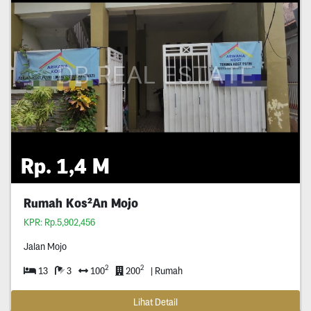
Rp. 1,4 M
Rumah Kos²An Mojo
KPR: Rp.5,902,456
Jalan Mojo
2
2
13
3
100
200
| Rumah
Lihat Detail