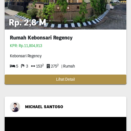
Rp. 2,8 M
Rumah Kebonsari Regency
KPR: Rp.11,804,913
Kebonsari Regency
2
2
5
3
153
275
| Rumah
Lihat Detail
MICHAEL SANTOSO