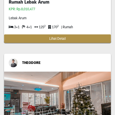
Rumah Lebak Arum
KPR: Rp.8,010,477
Lebak Arum
2
2
3+1
4+1
125
170
| Rumah
Lihat Detail
THEODORE