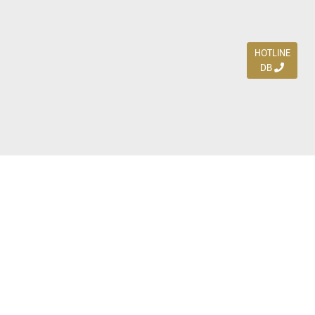
HOTLINE
DB
Jl. Dharmahusada Indah Timur 15 / Blok V 305,
Surabaya 60115
Ph. (031) 5954103