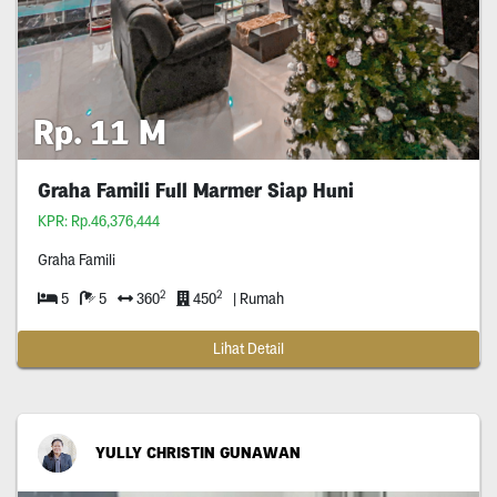
Rp. 11 M
Graha Famili Full Marmer Siap Huni
KPR: Rp.46,376,444
Graha Famili
2
2
5
5
360
450
| Rumah
Lihat Detail
YULLY CHRISTIN GUNAWAN