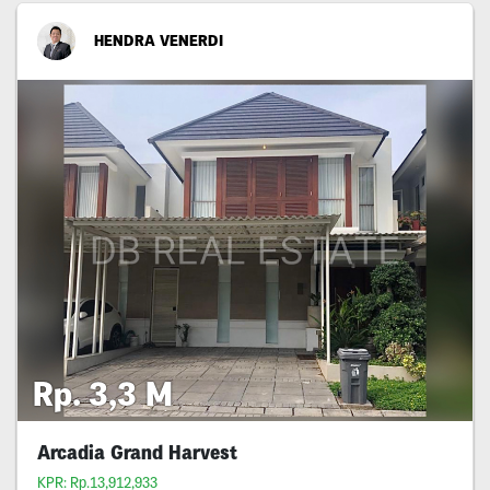
HENDRA VENERDI
Rp. 3,3 M
Arcadia Grand Harvest
KPR: Rp.13,912,933