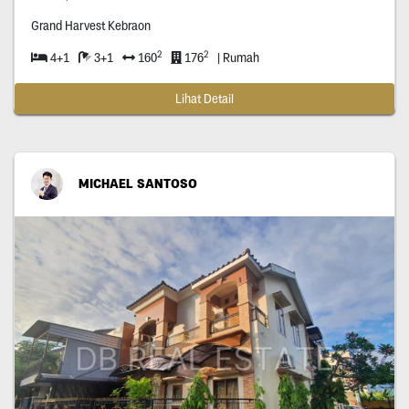
Grand Harvest Kebraon
2
2
4+1
3+1
160
176
| Rumah
Lihat Detail
MICHAEL SANTOSO