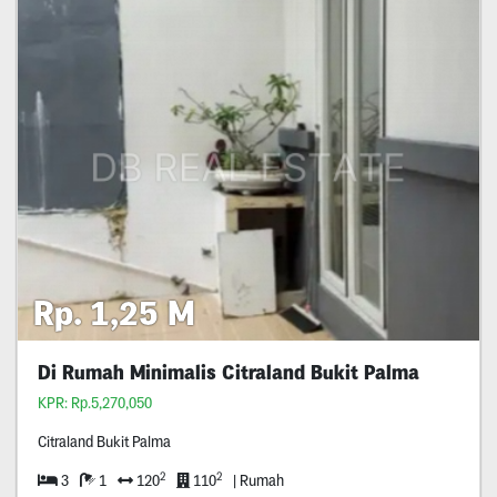
Rp. 1,25 M
Di Rumah Minimalis Citraland Bukit Palma
KPR: Rp.5,270,050
Citraland Bukit Palma
2
2
3
1
120
110
| Rumah