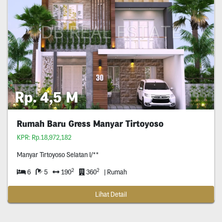
Rp. 4,5 M
Rumah Baru Gress Manyar Tirtoyoso
KPR: Rp.18,972,182
Manyar Tirtoyoso Selatan I/**
2
2
6
5
190
360
| Rumah
Lihat Detail