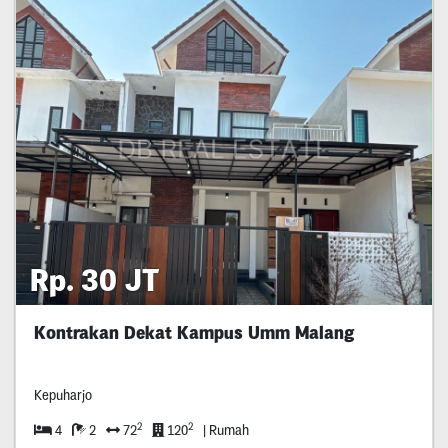
Rp. 30 JT
Kontrakan Dekat Kampus Umm Malang
Kepuharjo
2
2
4
2
72
120
| Rumah