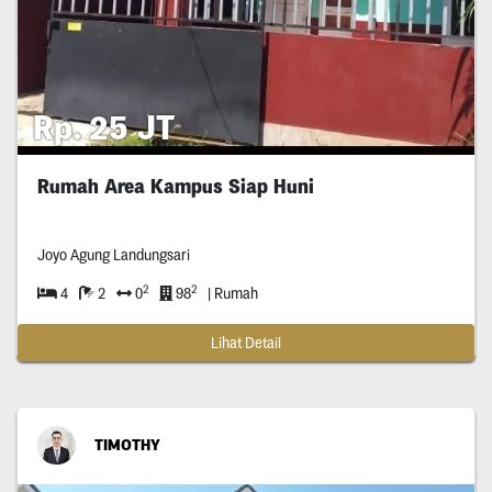
Rp. 25 JT
Rumah Area Kampus Siap Huni
Joyo Agung Landungsari
2
2
4
2
0
98
| Rumah
Lihat Detail
TIMOTHY