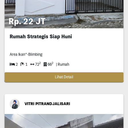
Rp. 22 JT
Rumah Strategis Siap Huni
Area Ikan*-Blimbing
2
2
2
1
72
66
| Rumah
Lihat Detail
VITRI PITRANDJALISARI