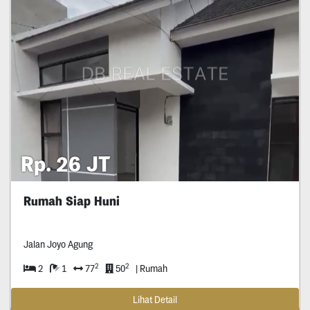
Rp. 26 JT
Rumah Siap Huni
Jalan Joyo Agung
2
2
2
1
77
50
| Rumah
Lihat Detail