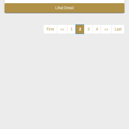
Lihat Detail
2
First
<<
1
3
4
>>
Last