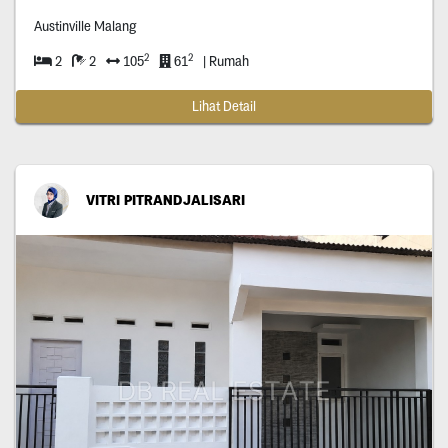
Austinville Malang
2
2
2
2
105
61
| Rumah
Lihat Detail
VITRI PITRANDJALISARI