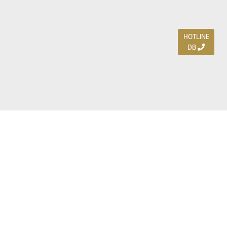
HOTLINE
DB
Jl. Dharmahusada Indah Timur 15 / Blok V 305,
Surabaya 60115
Ph. (031) 5954103