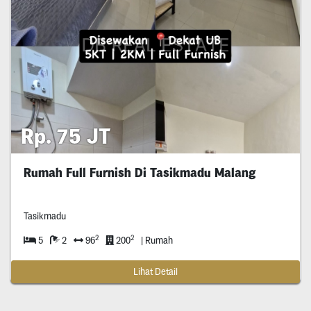
Rp. 75 JT
Rumah Full Furnish Di Tasikmadu Malang
Tasikmadu
2
2
5
2
96
200
| Rumah
Lihat Detail