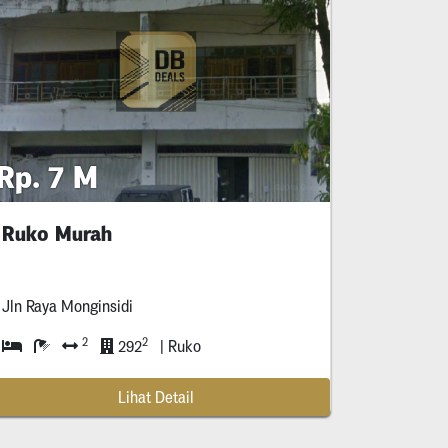
Rp. 7 M
Ruko Murah
Jln Raya Monginsidi
2
2
292
| Ruko
Lihat Detail