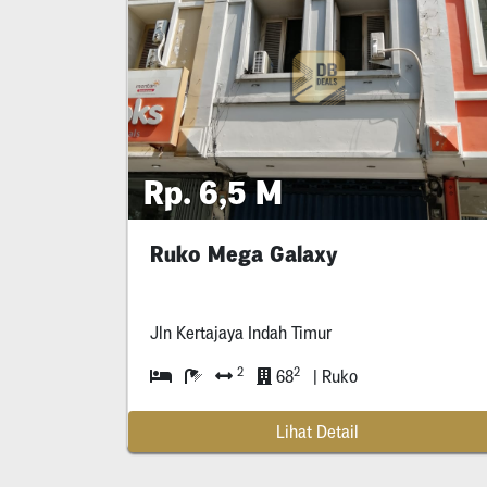
Rp. 6,5 M
Ruko Mega Galaxy
Jln Kertajaya Indah Timur
2
2
68
| Ruko
Lihat Detail