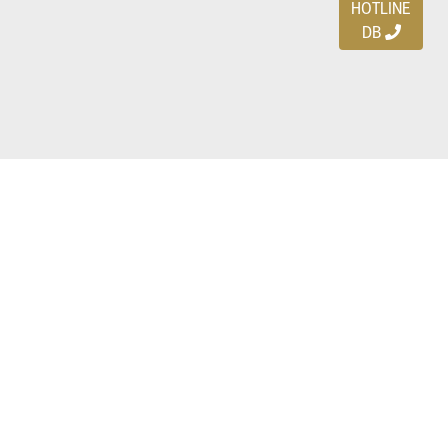
HOTLINE
DB
Ayo download DBDEALS