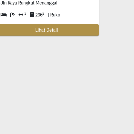
Jln Raya Rungkut Menanggal
2
2
236
| Ruko
Lihat Detail