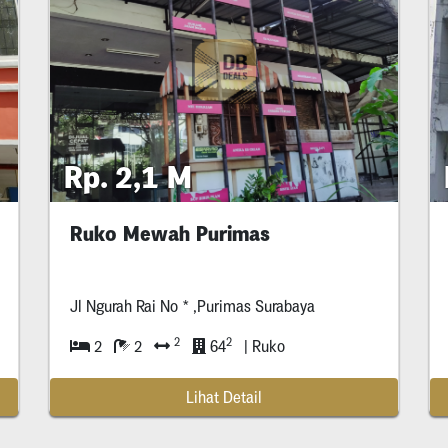
Rp. 2,1 M
Ruko Mewah Purimas
Jl Ngurah Rai No * ,Purimas Surabaya
2
2
2
2
64
| Ruko
Lihat Detail