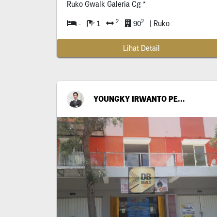
Ruko Gwalk Galeria Cg *
2
2
-
1
90
| Ruko
Lihat Detail
YOUNGKY IRWANTO PERMANA