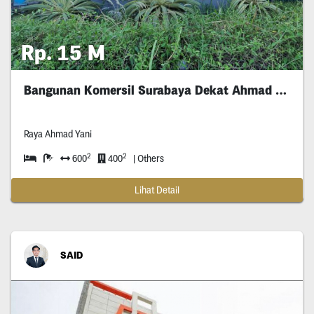
Rp. 15 M
Bangunan Komersil Surabaya Dekat Ahmad Yani
Raya Ahmad Yani
2
2
600
400
| Others
Lihat Detail
SAID