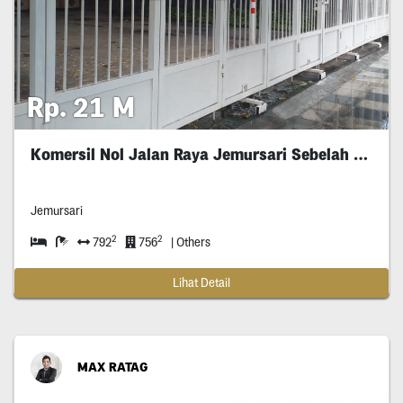
Rp. 21 M
Komersil Nol Jalan Raya Jemursari Sebelah Kawasaki
Jemursari
2
2
792
756
| Others
Lihat Detail
MAX RATAG