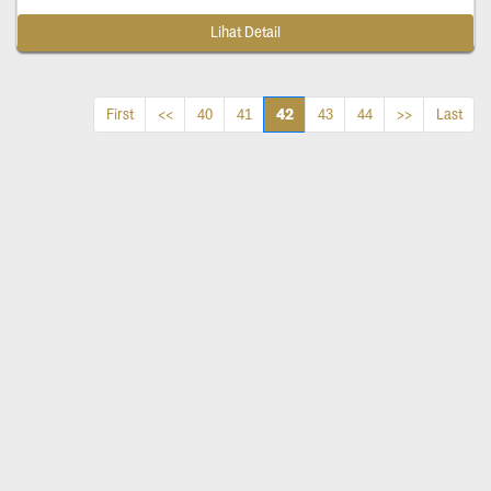
Lihat Detail
42
First
<<
40
41
43
44
>>
Last