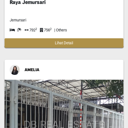
Raya Jemursari
Jemursari
2
2
792
756
| Others
Lihat Detail
AMELIA