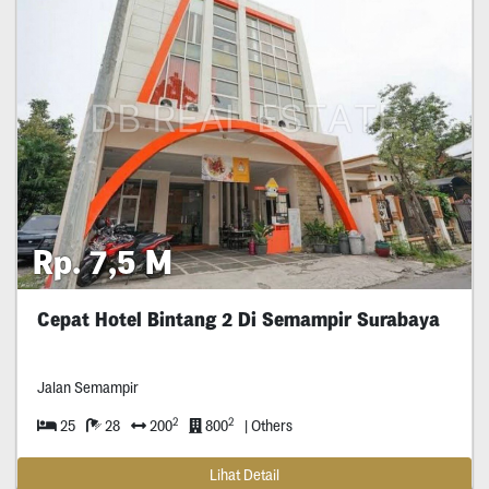
Rp. 7,5 M
Cepat Hotel Bintang 2 Di Semampir Surabaya
Jalan Semampir
2
2
25
28
200
800
| Others
Lihat Detail