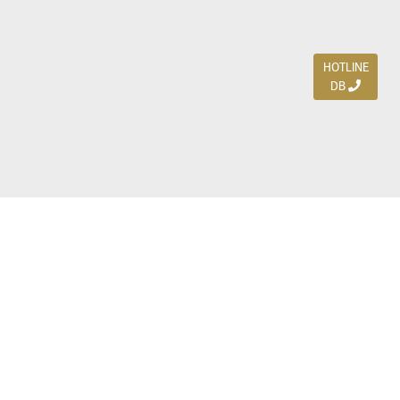
HOTLINE
DB
Jl. Dharmahusada Indah Timur 15 / Blok V 305,
Surabaya 60115
Ph. (031) 5954103