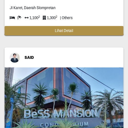
Jl Karet, Daerah Slompretan
2
2
1,100
1,300
| Others
Lihat Detail
SAID