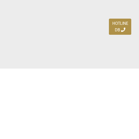
HOTLINE
DB
Jl. Dharmahusada Indah Timur 15 / Blok V 305,
Surabaya 60115
Ph. (031) 5954103