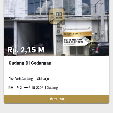
Rp. 2,15 M
Gudang Di Gedangan
Ritz Park,Gedangan,Sidoarjo
2
2
2
225
| Gudang
Lihat Detail