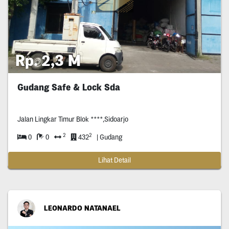
Rp. 2,3 M
Gudang Safe & Lock Sda
Jalan Lingkar Timur Blok ****,Sidoarjo
2
2
0
0
432
| Gudang
Lihat Detail
LEONARDO NATANAEL