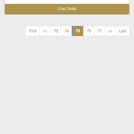
Lihat Detail
75
First
<<
73
74
76
77
>>
Last