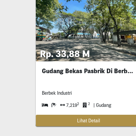
Rp. 33,88 M
Gudang Bekas Pasbrik Di Berbek Industri
Berbek Industri
2
2
7,219
| Gudang
Lihat Detail