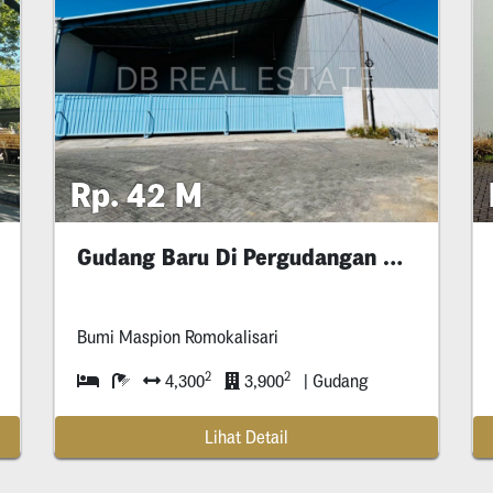
Rp. 42 M
Gudang Baru Di Pergudangan Bumi Maspion
Bumi Maspion Romokalisari
2
2
4,300
3,900
| Gudang
Lihat Detail