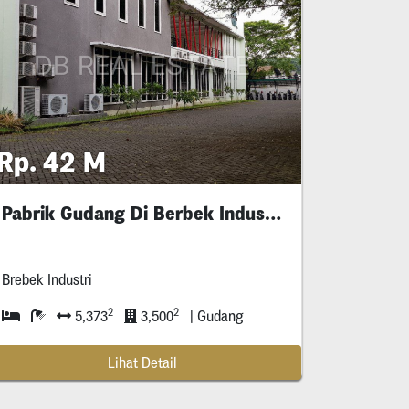
Rp. 42 M
Pabrik Gudang Di Berbek Industri
Brebek Industri
2
2
5,373
3,500
| Gudang
Lihat Detail