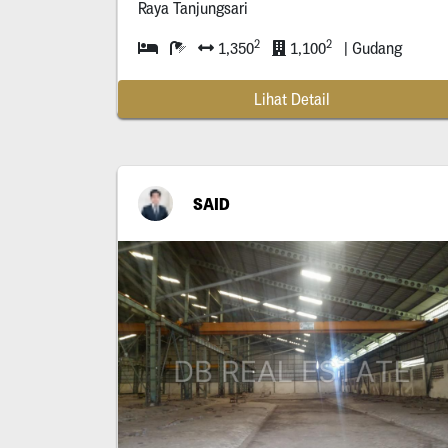
Raya Tanjungsari
2
2
1,350
1,100
| Gudang
Lihat Detail
SAID