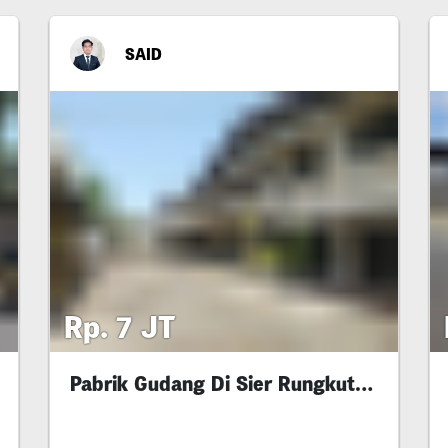
SAID
Rp. 7 JT
Pabrik Gudang Di Sier Rungkut Industri Iv