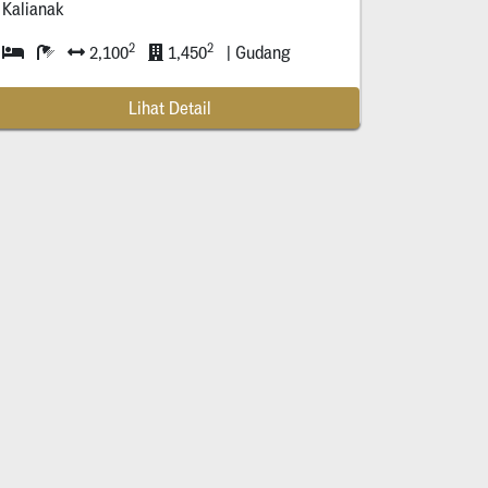
Kalianak
2
2
2,100
1,450
| Gudang
Lihat Detail