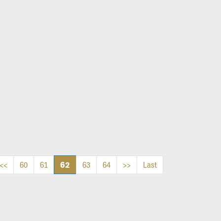
62
<<
60
61
63
64
>>
Last