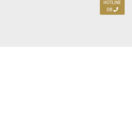
HOTLINE
DB
Ayo download DBDEALS