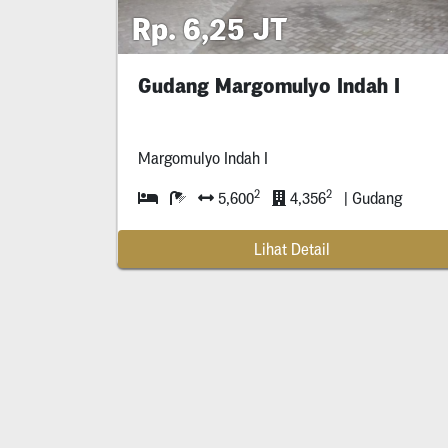
Rp. 6,25 JT
Gudang Margomulyo Indah I
Margomulyo Indah I
2
2
5,600
4,356
| Gudang
Lihat Detail