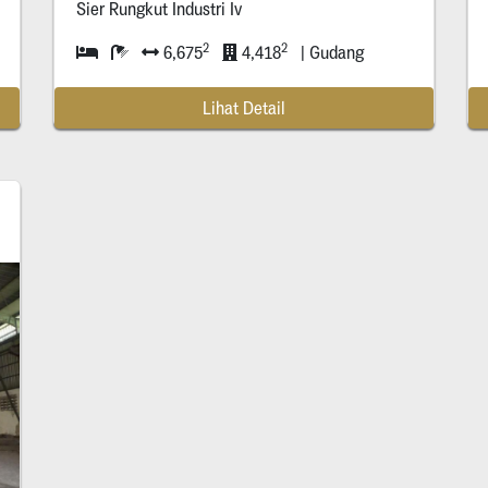
Sier Rungkut Industri Iv
2
2
6,675
4,418
| Gudang
Lihat Detail