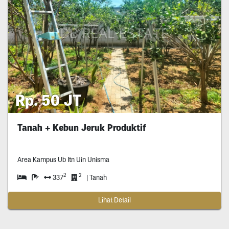
Rp. 50 JT
Tanah + Kebun Jeruk Produktif
Area Kampus Ub Itn Uin Unisma
2
2
337
| Tanah
Lihat Detail