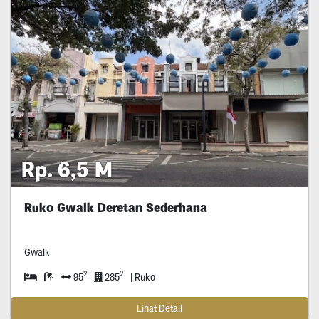
Rp. 6,5 M
Ruko Gwalk Deretan Sederhana
Gwalk
2
2
95
285
| Ruko
Lihat Detail