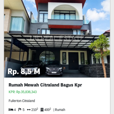
Rp. 8,5 M
Rumah Mewah Citraland Bagus Kpr
KPR: Rp.35,836,343
Fullerton Citraland
2
2
4
5
210
400
| Rumah