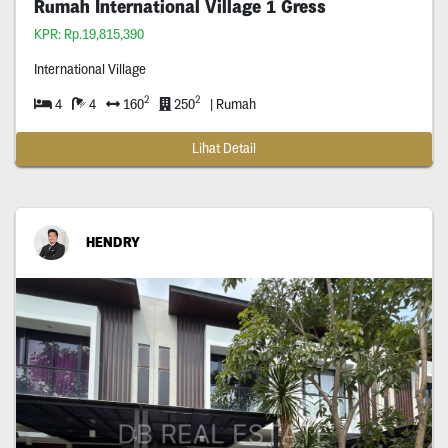
Rumah International Village 1 Gress
KPR: Rp.19,815,390
International Village
2
2
4
4
160
250
| Rumah
Lihat Detail
HENDRY