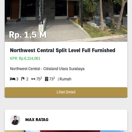
Rp. 1,5 M
Northwest Central Split Level Full Furnished
KPR: Rp.6,324,061
Northwest Central - Citraland Utara Surabaya
2
2
3
2
75
73
| Rumah
Lihat Detail
MAX RATAG