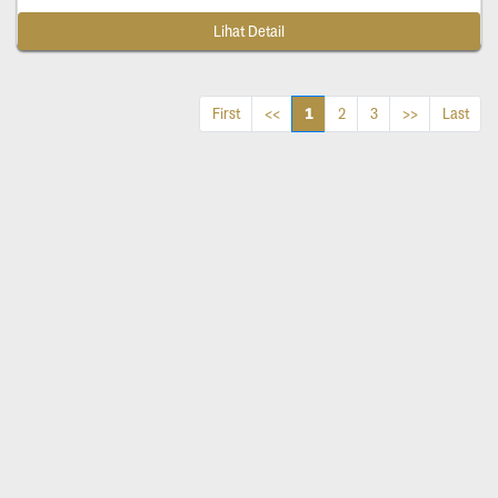
Lihat Detail
1
First
<<
2
3
>>
Last