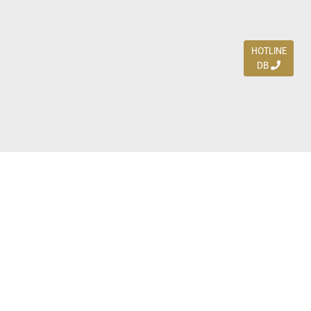
HOTLINE
DB
Jl. Dharmahusada Indah Timur 15 / Blok V 305,
Surabaya 60115
Ph. (031) 5954103