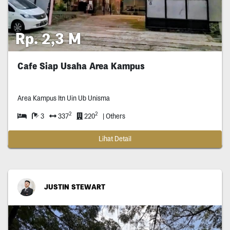
Rp. 2,3 M
Cafe Siap Usaha Area Kampus
Area Kampus Itn Uin Ub Unisma
2
2
3
337
220
| Others
Lihat Detail
JUSTIN STEWART