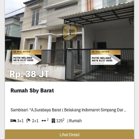
Rp. 38 JT
Rumah Sby Barat
Sambisari *A,Surabaya Barat ( Belakang Indomaret Simpang Darmo Permai )
2
2
3+1
2+1
125
| Rumah
Lihat Detail