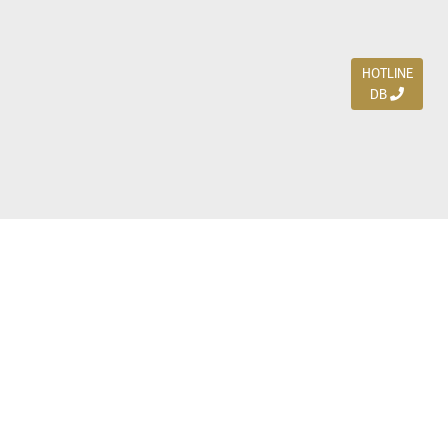
HOTLINE
DB
Jl. Dharmahusada Indah Timur 15 / Blok V 305,
Surabaya 60115
Ph. (031) 5954103