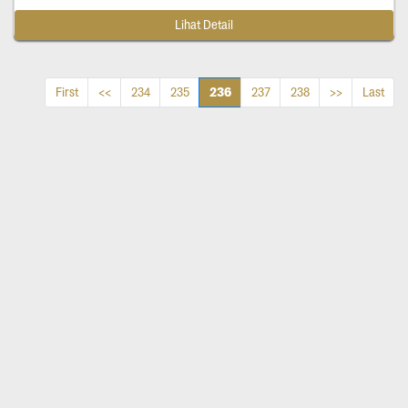
Lihat Detail
236
First
<<
234
235
237
238
>>
Last