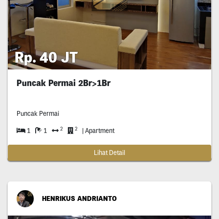
Rp. 40 JT
Puncak Permai 2Br>1Br
Puncak Permai
2
2
1
1
| Apartment
Lihat Detail
HENRIKUS ANDRIANTO