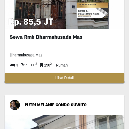
Rp. 85,5 JT
Sewa Rmh Dharmahusada Mas
Dharmahusasa Mas
2
2
4
4
150
| Rumah
Lihat Detail
PUTRI MELANIE GONDO SUWITO