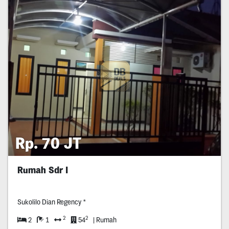
Rp. 70 JT
Rumah Sdr I
Sukolilo Dian Regency *
2
2
2
1
54
| Rumah