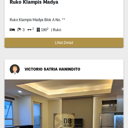
Ruko Klampis Madya
Ruko Klampis Madya Blok A No. **
2
2
3
190
| Ruko
Lihat Detail
VICTORIO SATRIA HANINDITO