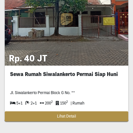
Rp. 40 JT
Sewa Rumah Siwalankerto Permai Siap Huni
Jl. Siwalankerto Permai Block G No. **
2
2
5+1
2+1
200
150
| Rumah
Lihat Detail