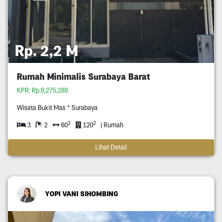
Rp. 2,2 M
Rumah Minimalis Surabaya Barat
KPR: Rp.9,275,289
Wisata Bukit Mas * Surabaya
2
2
3
2
60
120
| Rumah
Lihat Detail
YOPI VANI SIHOMBING