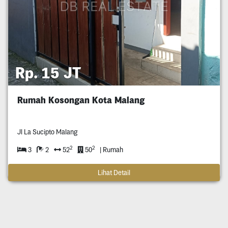
Rp. 15 JT
Rumah Kosongan Kota Malang
Jl La Sucipto Malang
2
2
3
2
52
50
| Rumah
Lihat Detail