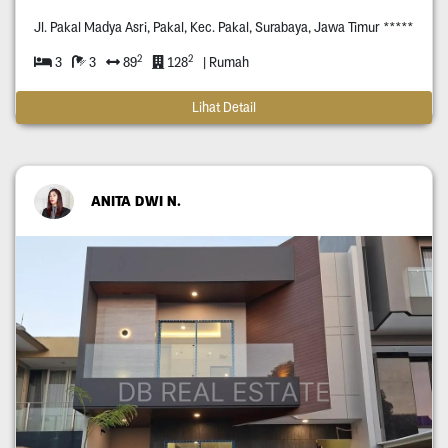
Jl. Pakal Madya Asri, Pakal, Kec. Pakal, Surabaya, Jawa Timur *****
2
2
3
3
89
128
| Rumah
Lihat Detail
ANITA DWI N.