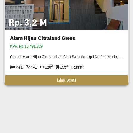
Rp. 3,2 M
Alam Hijau Citraland Gress
KPR: Rp.13,491,329
Cluster Alam Hijau Citraland, Jl. Citra Sambikerep I No.***, Made, Kec. Sambikerep, Surabaya, Jawa Timur *****.
2
2
4+1
4+1
120
195
| Rumah
Lihat Detail