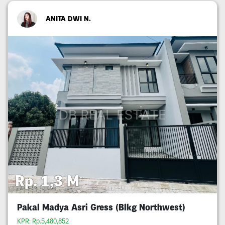
ANITA DWI N.
Rp. 1,3 M
Pakal Madya Asri Gress (Blkg Northwest)
KPR: Rp.5,480,852