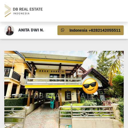
ANITA DWI N.
Indonesia +6282142055511