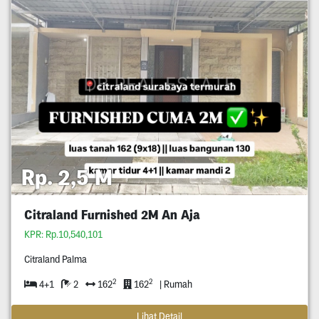
Rp. 2,5 M
Citraland Furnished 2M An Aja
KPR: Rp.10,540,101
Citraland Palma
2
2
4+1
2
162
162
| Rumah
Lihat Detail