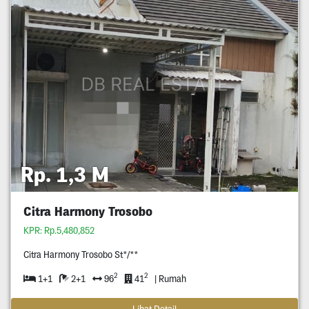
Rp. 1,3 M
Citra Harmony Trosobo
KPR: Rp.5,480,852
Citra Harmony Trosobo St*/**
2
2
1+1
2+1
96
41
| Rumah