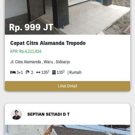
Rp. 999 JT
Cepat Citra Alamanda Tropodo
KPR: Rp.4,211,824
Jl. Citra Alamanda , Waru , Sidoarjo
2
2
3+1
2
135
135
| Rumah
Lihat Detail
SEPTIAN SETIADI D T