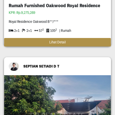
Rumah Furnished Oakwood Royal Residence
KPR: Rp.9,275,289
Royal Residence Oakwood B**/***
2
2
2+1
2+1
57
105
| Rumah
Lihat Detail
SEPTIAN SETIADI D T