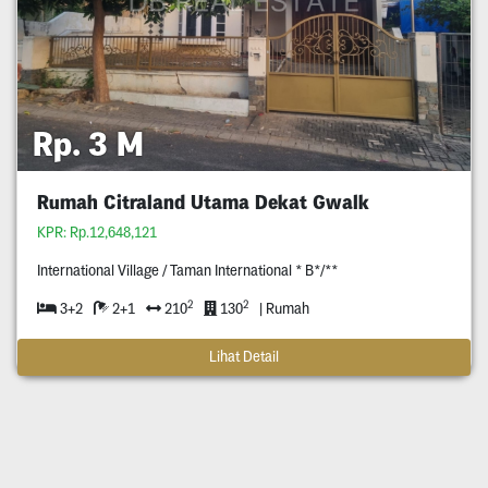
Rp. 3 M
Rumah Citraland Utama Dekat Gwalk
KPR: Rp.12,648,121
International Village / Taman International * B*/**
2
2
3+2
2+1
210
130
| Rumah
Lihat Detail