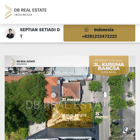
SEPTIAN SETIADI D
Indonesia
T
+6281232472222