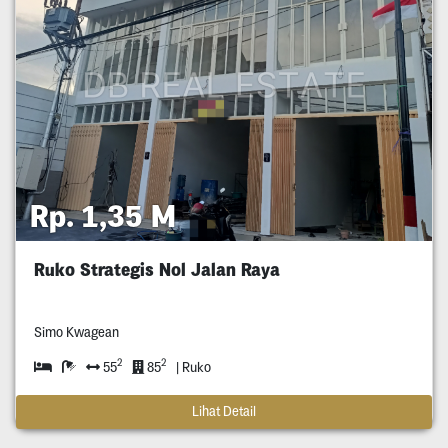
Rp. 1,35 M
Ruko Strategis Nol Jalan Raya
Simo Kwagean
2
2
55
85
| Ruko
Lihat Detail