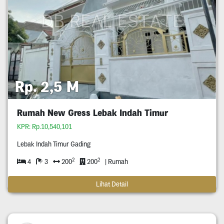
Rp. 2,5 M
Rumah New Gress Lebak Indah Timur
KPR: Rp.10,540,101
Lebak Indah Timur Gading
2
2
4
3
200
200
| Rumah
Lihat Detail