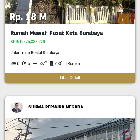
Rp. 18 M
Rumah Mewah Pusat Kota Surabaya
KPR: Rp.75,888,726
Jalan Iman Bonjol Surabaya
2
2
6
5
507
700
| Rumah
Lihat Detail
SUKMA PERWIRA NEGARA