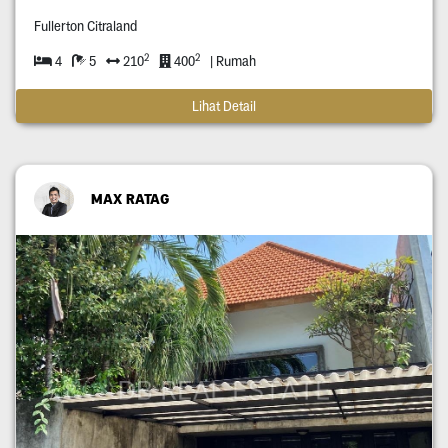
Fullerton Citraland
2
2
4
5
210
400
| Rumah
Lihat Detail
MAX RATAG