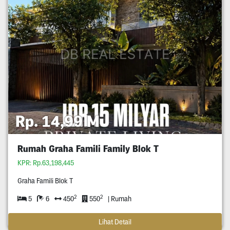
Rp. 14,99 M
Rumah Graha Famili Family Blok T
KPR: Rp.63,198,445
Graha Famili Blok T
2
2
5
6
450
550
| Rumah
Lihat Detail