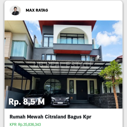
MAX RATAG
Rp. 8,5 M
Rumah Mewah Citraland Bagus Kpr
KPR: Rp.35,836,343