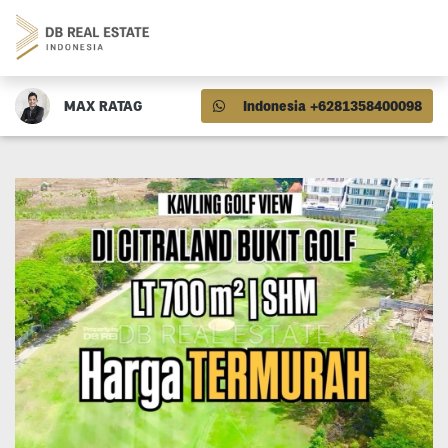
MAX RATAG
Indonesia +6281358400098