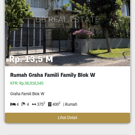
Rp. 13,5 M
Rumah Graha Famili Family Blok W
KPR: Rp.56,916,545
Graha Famili Blok W
2
2
4
4
375
400
| Rumah
Lihat Detail