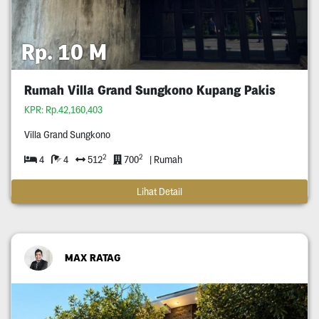
Rp. 10 M
Rumah Villa Grand Sungkono Kupang Pakis
KPR: Rp.42,160,403
Villa Grand Sungkono
2
2
4
4
512
700
| Rumah
Lihat Detail
MAX RATAG