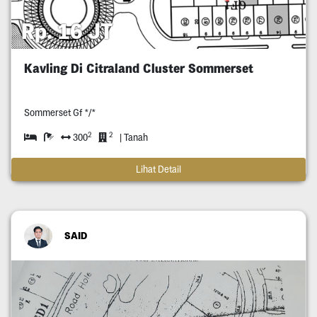
Rp. 16 JT
Kavling Di Citraland Cluster Sommerset
Sommerset Gf */*
2
2
300
| Tanah
Lihat Detail
SAID