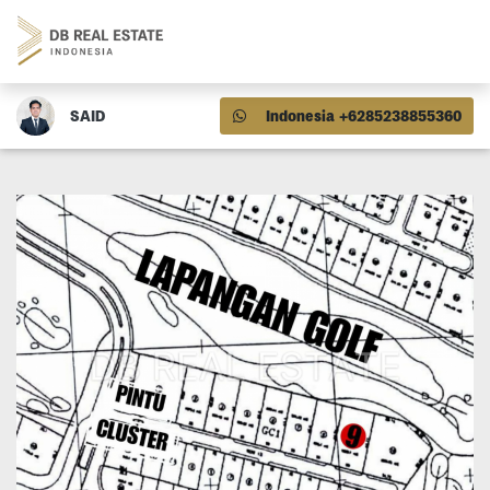
SAID
Indonesia +6285238855360