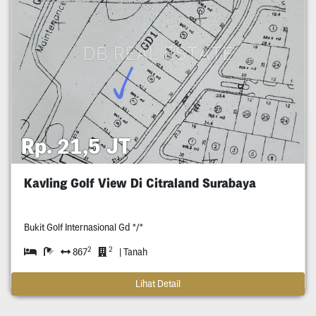
Rp. 21,5 JT
Kavling Golf View Di Citraland Surabaya
Bukit Golf Internasional Gd */*
2
2
867
| Tanah
Lihat Detail