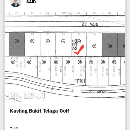
SAID
Rp. 16 JT
Kavling Bukit Telaga Golf
Te*/*