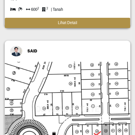
2
2
600
| Tanah
Lihat Detail
SAID