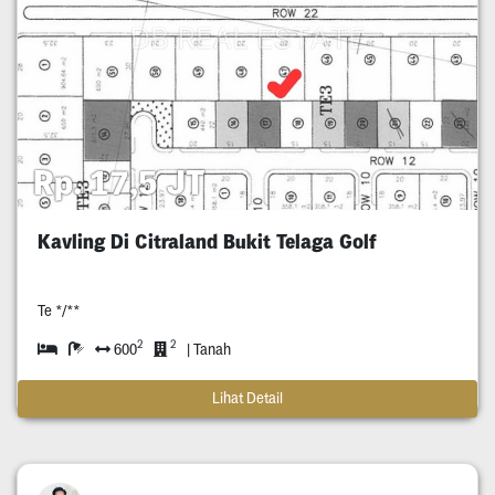
Rp. 17,5 JT
Kavling Di Citraland Bukit Telaga Golf
Te */**
2
2
600
| Tanah
Lihat Detail