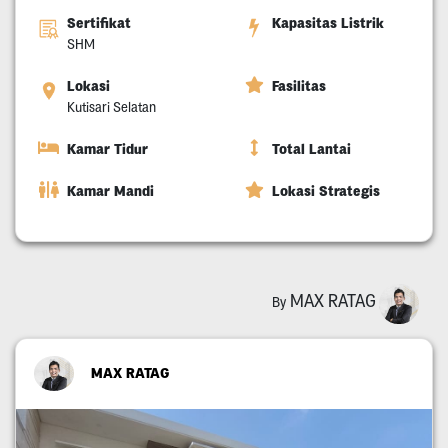
Sertifikat
Kapasitas Listrik
SHM
Lokasi
Fasilitas
Kutisari Selatan
Kamar Tidur
Total Lantai
Kamar Mandi
Lokasi Strategis
MAX RATAG
By
MAX RATAG