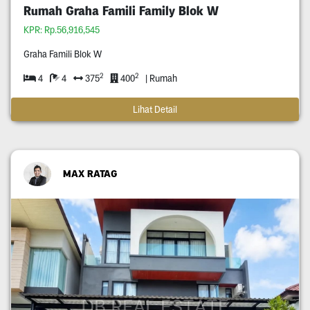
Rumah Graha Famili Family Blok W
KPR: Rp.56,916,545
Graha Famili Blok W
2
2
4
4
375
400
| Rumah
Lihat Detail
MAX RATAG