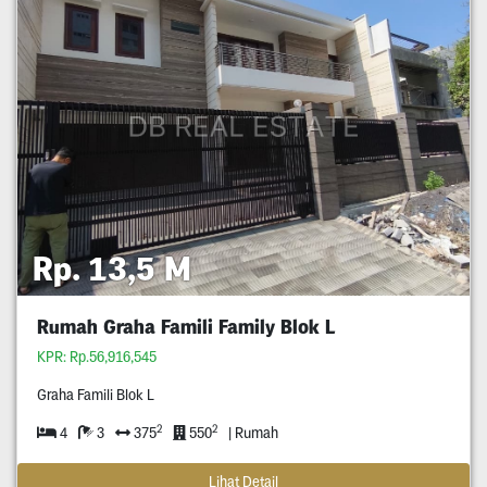
Rp. 13,5 M
Rumah Graha Famili Family Blok L
KPR: Rp.56,916,545
Graha Famili Blok L
2
2
4
3
375
550
| Rumah
Lihat Detail