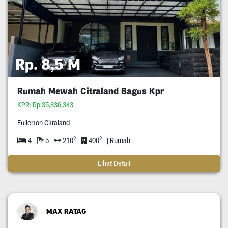
Rp. 8,5 M
Rumah Mewah Citraland Bagus Kpr
KPR: Rp.35,836,343
Fullerton Citraland
2
2
4
5
210
400
| Rumah
Lihat Detail
MAX RATAG