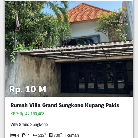
Rp. 10 M
Rumah Villa Grand Sungkono Kupang Pakis
KPR: Rp.42,160,403
Villa Grand Sungkono
2
2
4
4
512
700
| Rumah