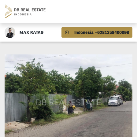
MAX RATAG
Indonesia +6281358400098