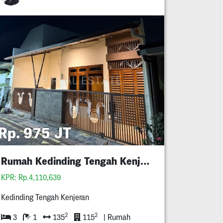
Rp. 975 JT
Rumah Kedinding Tengah Kenjeran Full Renov
KPR: Rp.4,110,639
Kedinding Tengah Kenjeran
2
2
3
1
135
115
| Rumah