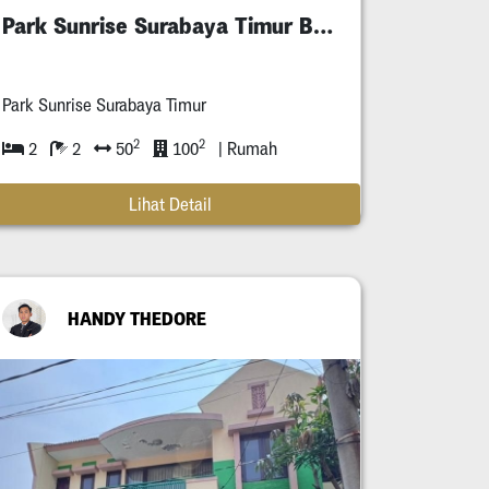
Park Sunrise Surabaya Timur Baru Gress
Park Sunrise Surabaya Timur
2
2
2
2
50
100
| Rumah
Lihat Detail
HANDY THEDORE