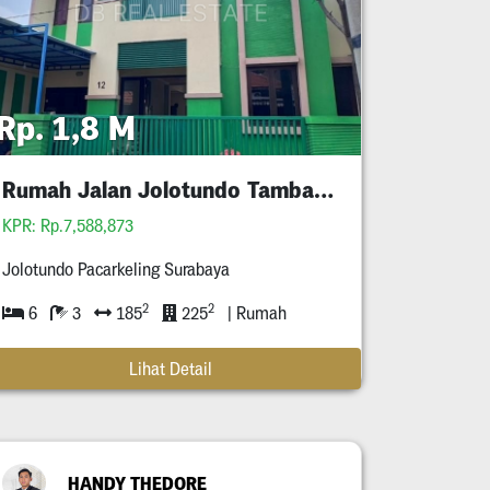
Rp. 1,8 M
Rumah Jalan Jolotundo Tambaksari Pacarkeling
KPR: Rp.7,588,873
Jolotundo Pacarkeling Surabaya
2
2
6
3
185
225
| Rumah
Lihat Detail
HANDY THEDORE