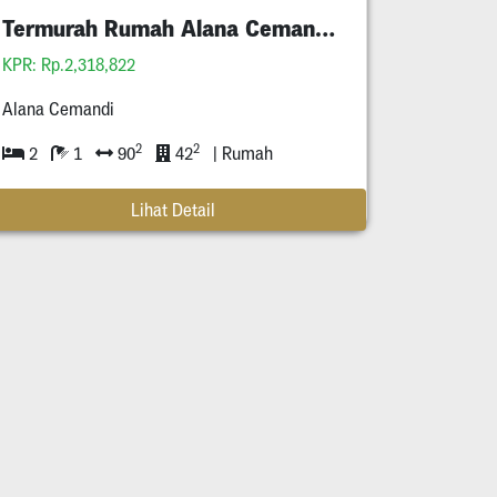
Termurah Rumah Alana Cemandi Siap Huni
KPR: Rp.2,318,822
Alana Cemandi
2
2
2
1
90
42
| Rumah
Lihat Detail