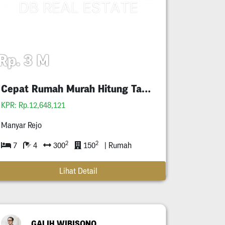
Rp. 3 M
Cepat Rumah Murah Hitung Tanah Manyar Rejo
KPR: Rp.12,648,121
Manyar Rejo
2
2
7
4
300
150
| Rumah
Lihat Detail
GALIH WIBISONO