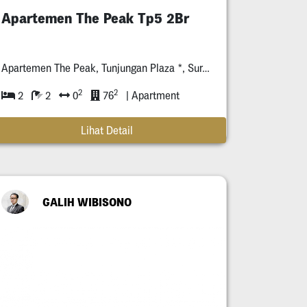
Apartemen The Peak Tp5 2Br
Apartemen The Peak, Tunjungan Plaza *, Surabaya
2
2
2
2
0
76
| Apartment
Lihat Detail
GALIH WIBISONO