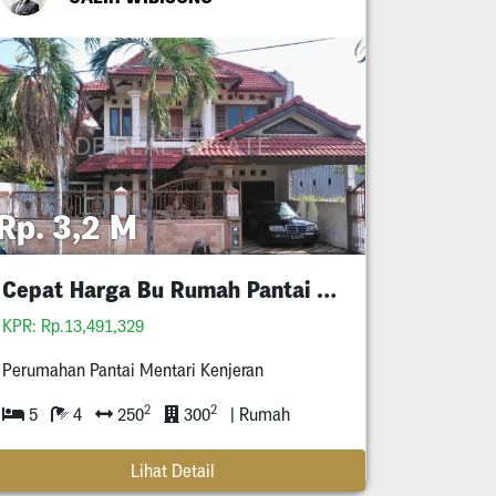
Rp. 3,2 M
Cepat Harga Bu Rumah Pantai Mentari Jalan Kembar
KPR: Rp.13,491,329
Perumahan Pantai Mentari Kenjeran
2
2
5
4
250
300
| Rumah
Lihat Detail