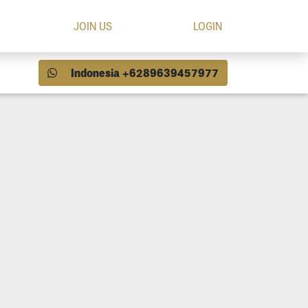
JOIN US
LOGIN
Indonesia +6289639457977