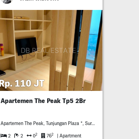
Rp. 110 JT
Apartemen The Peak Tp5 2Br
Apartemen The Peak, Tunjungan Plaza *, Surabaya
2
2
2
2
0
76
| Apartment