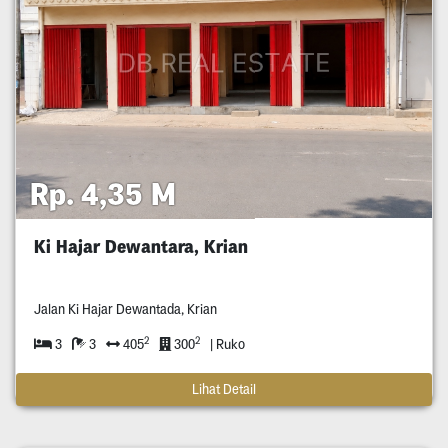
Rp. 4,35 M
Ki Hajar Dewantara, Krian
Jalan Ki Hajar Dewantada, Krian
2
2
3
3
405
300
| Ruko
Lihat Detail