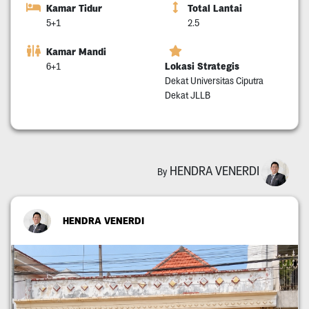
Kamar Tidur
Total Lantai
5+1
2.5
Kamar Mandi
Lokasi Strategis
6+1
Dekat Universitas Ciputra
Dekat JLLB
HENDRA VENERDI
By
HENDRA VENERDI