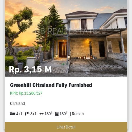
Rp. 3,15 M
Greenhill Citraland Fully Furnished
KPR: Rp.13,280,527
Citraland
2
2
4+1
3+1
180
180
| Rumah
Lihat Detail