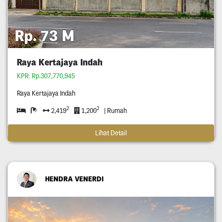
Rp. 73 M
Raya Kertajaya Indah
KPR: Rp.307,770,945
Raya Kertajaya Indah
2
2
2,419
1,200
| Rumah
Lihat Detail
HENDRA VENERDI