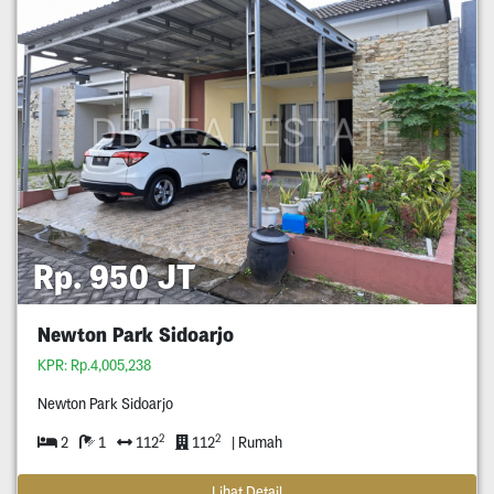
Rp. 950 JT
Newton Park Sidoarjo
KPR: Rp.4,005,238
Newton Park Sidoarjo
2
2
2
1
112
112
| Rumah
Lihat Detail