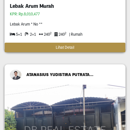
Lebak Arum Murah
KPR: Rp.8,010,477
Lebak Arum * No **
2
2
5+1
2+1
240
240
| Rumah
Lihat Detail
ATANASIUS YUDISTIRA PUTRATAMA