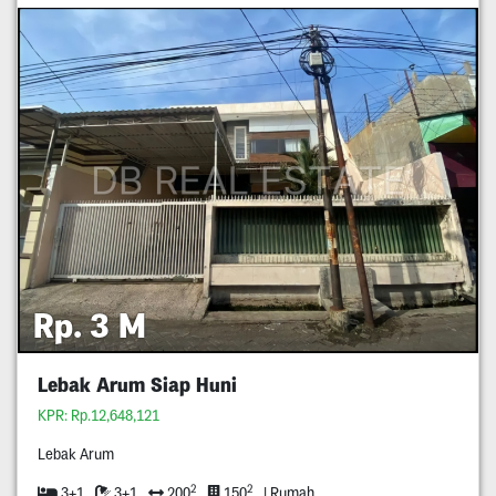
Rp. 3 M
Lebak Arum Siap Huni
KPR: Rp.12,648,121
Lebak Arum
2
2
3+1
3+1
200
150
| Rumah