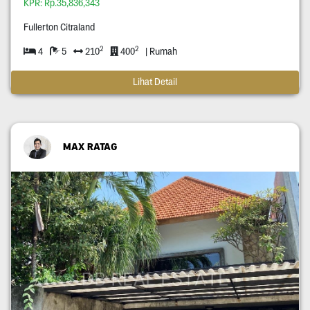
KPR: Rp.35,836,343
Fullerton Citraland
2
2
4
5
210
400
| Rumah
Lihat Detail
MAX RATAG