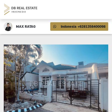
MAX RATAG
Indonesia +6281358400098