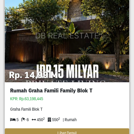
Rp. 14,99 M
Rumah Graha Famili Family Blok T
KPR: Rp.63,198,445
Graha Famili Blok T
2
2
5
6
450
550
| Rumah
Lihat Detail