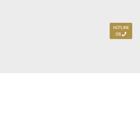
HOTLINE
DB
Jl. Dharmahusada Indah Timur 15 / Blok V 305,
Surabaya 60115